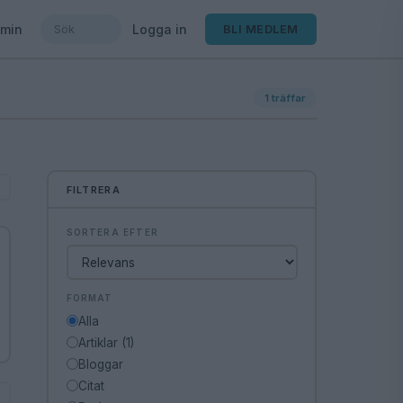
min
Logga in
BLI MEDLEM
1
träffar
FILTRERA
SORTERA EFTER
FORMAT
Alla
Artiklar (1)
Bloggar
Citat