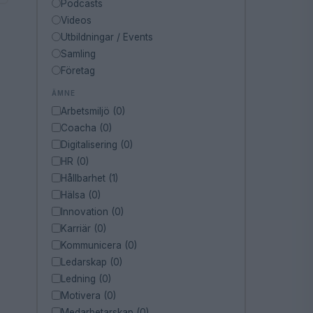
Podcasts
Videos
Utbildningar / Events
Samling
Företag
ÄMNE
Arbetsmiljö (0)
Coacha (0)
Digitalisering (0)
HR (0)
Hållbarhet (1)
Hälsa (0)
Innovation (0)
Karriär (0)
Kommunicera (0)
Ledarskap (0)
Ledning (0)
Motivera (0)
Medarbetarskap (0)