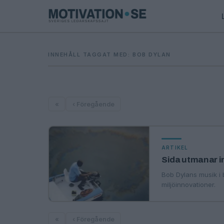
INNEHÅLL TAGGAT MED: BOB DYLAN
«
‹ Föregående
ARTIKEL
Sida utmanar i
Bob Dylans musik i 
miljöinnovationer.
«
‹ Föregående