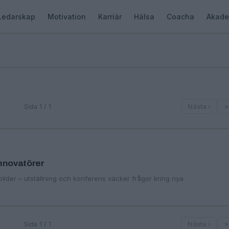
Ledarskap
Motivation
Karriär
Hälsa
Coacha
Akade
Sida 1 / 1
Nästa ›
»
nnovatörer
bilder – utställning och konferens väcker frågor kring nya
Sida 1 / 1
Nästa ›
»