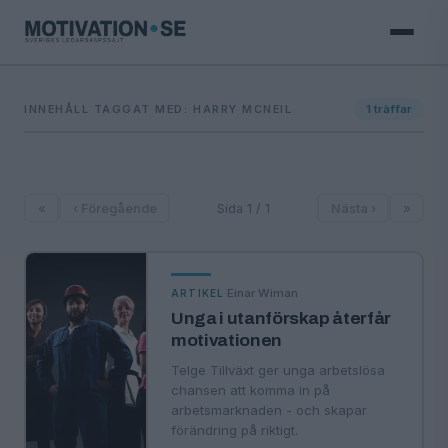
INNEHÅLL TAGGAT MED: HARRY MCNEIL
1
träffar
«
‹ Föregående
Sida 1 / 1
Nästa ›
»
·
Einar Wiman
ARTIKEL
Unga i utanförskap återfår
motivationen
Telge Tillväxt ger unga arbetslösa
chansen att komma in på
arbetsmarknaden - och skapar
förändring på riktigt.