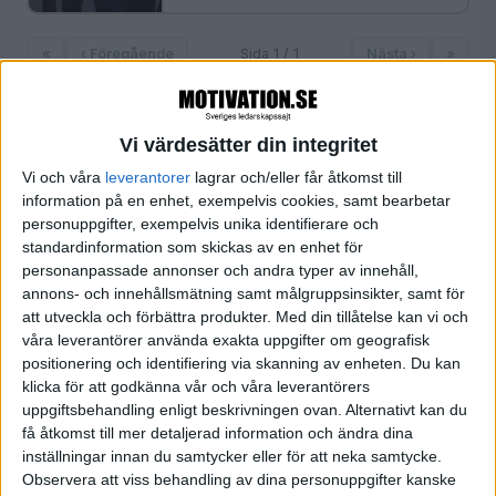
«
‹ Föregående
Sida 1 / 1
Nästa ›
»
Vi värdesätter din integritet
FILTRERA
Vi och våra
leverantorer
lagrar och/eller får åtkomst till
information på en enhet, exempelvis cookies, samt bearbetar
personuppgifter, exempelvis unika identifierare och
SORTERA EFTER
standardinformation som skickas av en enhet för
personanpassade annonser och andra typer av innehåll,
annons- och innehållsmätning samt målgruppsinsikter, samt för
FORMAT
att utveckla och förbättra produkter.
Med din tillåtelse kan vi och
Alla
våra leverantörer använda exakta uppgifter om geografisk
Artiklar (1)
positionering och identifiering via skanning av enheten. Du kan
klicka för att godkänna vår och våra leverantörers
Bloggar
uppgiftsbehandling enligt beskrivningen ovan. Alternativt kan du
Citat
få åtkomst till mer detaljerad information och ändra dina
Podcasts
inställningar innan du samtycker eller för att neka samtycke.
Videos
Observera att viss behandling av dina personuppgifter kanske
Utbildningar / Events