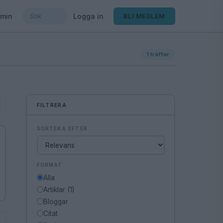
min
Logga in
BLI MEDLEM
1
träffar
FILTRERA
SORTERA EFTER
FORMAT
Alla
Artiklar (1)
Bloggar
Citat