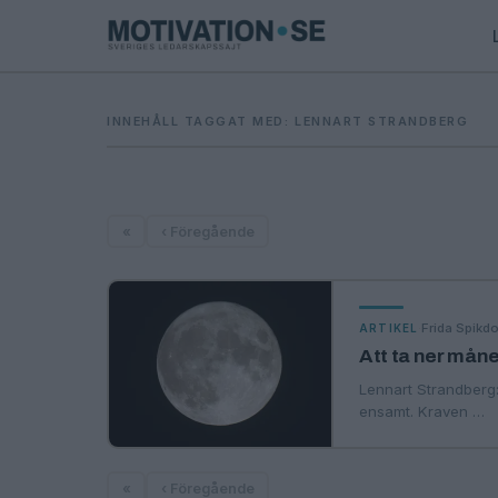
INNEHÅLL TAGGAT MED: LENNART STRANDBERG
«
‹ Föregående
·
Frida Spikdo
ARTIKEL
Att ta ner måne
Lennart Strandberg: ”
ensamt. Kraven …
«
‹ Föregående