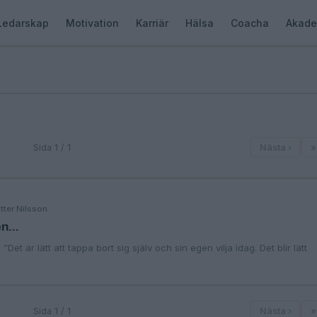
Ledarskap
Motivation
Karriär
Hälsa
Coacha
Akade
Sida 1 / 1
Nästa ›
»
tter Nilsson
n...
Det är lätt att tappa bort sig själv och sin egen vilja idag. Det blir lätt
Sida 1 / 1
Nästa ›
»