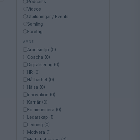
Podcasts
Videos
Utbildningar / Events
Samling
Företag
ÄMNE
Arbetsmiljö (0)
Coacha (0)
Digitalisering (0)
HR (0)
Hållbarhet (0)
Hälsa (0)
Innovation (0)
Karriär (0)
Kommunicera (0)
Ledarskap (1)
Ledning (0)
Motivera (1)
Medarbetarskap (0)