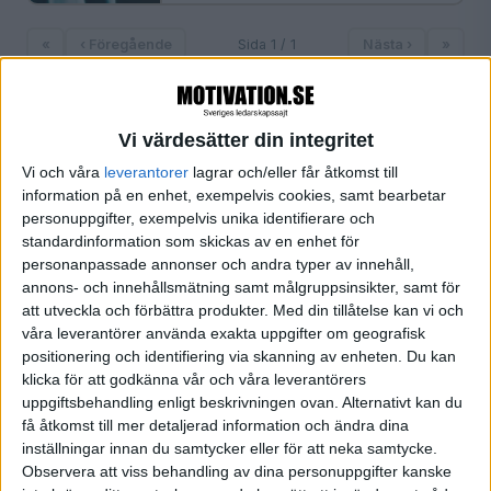
«
‹ Föregående
Sida 1 / 1
Nästa ›
»
Vi värdesätter din integritet
FILTRERA
Vi och våra
leverantorer
lagrar och/eller får åtkomst till
information på en enhet, exempelvis cookies, samt bearbetar
SORTERA EFTER
personuppgifter, exempelvis unika identifierare och
standardinformation som skickas av en enhet för
personanpassade annonser och andra typer av innehåll,
annons- och innehållsmätning samt målgruppsinsikter, samt för
FORMAT
att utveckla och förbättra produkter.
Med din tillåtelse kan vi och
Alla
våra leverantörer använda exakta uppgifter om geografisk
Artiklar (1)
positionering och identifiering via skanning av enheten. Du kan
Bloggar
klicka för att godkänna vår och våra leverantörers
Citat
uppgiftsbehandling enligt beskrivningen ovan. Alternativt kan du
få åtkomst till mer detaljerad information och ändra dina
Podcasts
inställningar innan du samtycker eller för att neka samtycke.
Videos
Observera att viss behandling av dina personuppgifter kanske
Utbildningar / Events