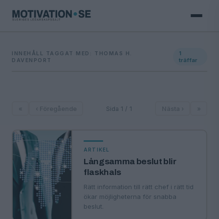
INNEHÅLL TAGGAT MED: THOMAS H.
1
DAVENPORT
träffar
«
‹ Föregående
Sida 1 / 1
Nästa ›
»
ARTIKEL
Långsamma beslut blir
flaskhals
Rätt information till rätt chef i rätt tid
ökar möjligheterna för snabba
beslut.