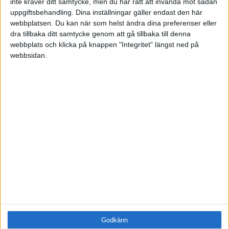
inte kräver ditt samtycke, men du har rätt att invända mot sådan
Samling
uppgiftsbehandling. Dina inställningar gäller endast den här
Företag
webbplatsen. Du kan när som helst ändra dina preferenser eller
dra tillbaka ditt samtycke genom att gå tillbaka till denna
ÄMNE
webbplats och klicka på knappen "Integritet" längst ned på
Arbetsmiljö (0)
webbsidan.
Coacha (0)
Digitalisering (0)
HR (0)
Hållbarhet (0)
Hälsa (0)
Innovation (0)
Karriär (0)
Kommunicera (0)
Ledarskap (1)
Ledning (0)
Motivera (0)
Medarbetarskap (0)
Nätverka (0)
Godkänn
Planering (0)