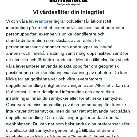
också krafter som kan hindra oss att visa
tacksamhet. Tacksamhet kan vara något som, så att
Vi värdesätter din integritet
säga, sitter långt inne. En del människor har, av olika
Vi och våra
leverantorer
lagrar och/eller får åtkomst till
skäl, svårt att känna och uttrycka tacksamhet. Det
information på en enhet, exempelvis cookies, samt bearbetar
personuppgifter, exempelvis unika identifierare och
kan exempelvis väcka en känsla av skuld, dvs. att
standardinformation som skickas av en enhet för
stå i skuld till den som gjorde det som fick mig att
personanpassade annonser och andra typer av innehåll,
känna tacksamhet. En skuld som ”måste”
annons- och innehållsmätning samt målgruppsinsikter, samt för
att utveckla och förbättra produkter.
Med din tillåtelse kan vi och
återbetalas för att balansera relationen.
våra leverantörer använda exakta uppgifter om geografisk
positionering och identifiering via skanning av enheten. Du kan
Tacksamhet kan också väcka en känsla av
klicka för att godkänna vår och våra leverantörers
beroende. Och när vi gör oss beroende gör vi oss
uppgiftsbehandling enligt beskrivningen ovan. Alternativt kan du
sårbara, vilket en del har svårt med. Istället lever vi
få åtkomst till mer detaljerad information och ändra dina
inställningar innan du samtycker eller för att neka samtycke.
tesen ”ensam är stark” och försöker framstå som
Observera att viss behandling av dina personuppgifter kanske
att vi klarar och kan allt själva. Att vi därigenom
inte kräver ditt samtycke, men du har rätt att invända mot sådan
faktiskt berövar oss själva möjligheten att göra
uppgiftsbehandling. Dina inställningar gäller endast den här
webbplatsen. Du kan när som helst ändra dina preferenser eller
andra bra och därmed bidra till att andra växer som
dra tillbaka ditt samtycke genom att gå tillbaka till denna
människor är nog en petitess som i dessa fall
webbplats och klicka på knappen "Integritet" längst ned på