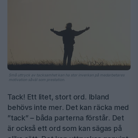
Små uttryck av tacksamhet kan ha stor inverkan på medarbetares
motivation såväl som prestation.
Tack! Ett litet, stort ord. Ibland
behövs inte mer. Det kan räcka med
”tack” – båda parterna förstår. Det
är också ett ord som kan sägas på