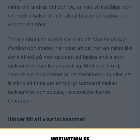
måna om andras väl och ve, är mer stresståliga och
har bättre hälsa. Vi mår alltså bra av att känna och
visa tacksamhet.
Tacksamhet kan också ses som ett
känslomässigt
tillstånd
och studier har visat att det har en minst lika
stark effekt på motivationen att hjälpa andra som
tacksamhet som karaktärsdrag. Med andra ord,
oavsett om tacksamhet är ett karaktärsdrag eller ett
tillstånd så finns det ett tydligt samband mellan
tacksamhet och sociala, relationsstärkande
beteenden.
Hinder för att visa tacksamhet
Trots tacksamhetens positiva effekter finns det