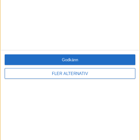
Fri tillgång till hela vår kunskapsbank
Onlineutbildningen Leda mig själv
Medlemsförmåner och rabatter
Tillgång när du vill, var du vill
BLI MEDLEM IDAG
Godkänn
FLER ALTERNATIV
RELATERADE ARTIKLAR
EFFEKTIVITET
Gå från kaos till struktur
LEDARSKAP
Tina Thörner är alltid på väg