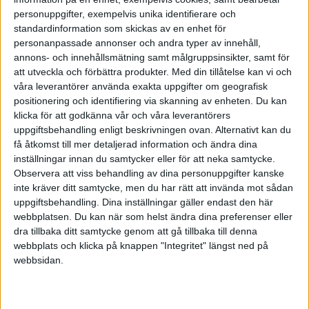
Ägget - en mat- och kulturhistoria. Som
personuppgifter, exempelvis unika identifierare och
nästan ingen annan har han själv prövat på
standardinformation som skickas av en enhet för
olika medieformer liksom ägandeformernas
personanpassade annonser och andra typer av innehåll,
mångfald. Han har belönats med Stora
annons- och innehållsmätning samt målgruppsinsikter, samt för
Journalistpriset för flaggskeppet Vecko-
att utveckla och förbättra produkter.
Med din tillåtelse kan vi och
Journalens sista nummer och för tidningen
våra leverantörer använda exakta uppgifter om geografisk
Resumé.
positionering och identifiering via skanning av enheten. Du kan
Nedan ser du samtliga citat kompilerade
klicka för att godkänna vår och våra leverantörers
av Mats Ekdahl
uppgiftsbehandling enligt beskrivningen ovan. Alternativt kan du
få åtkomst till mer detaljerad information och ändra dina
inställningar innan du samtycker eller för att neka samtycke.
Observera att viss behandling av dina personuppgifter kanske
inte kräver ditt samtycke, men du har rätt att invända mot sådan
Prenumerera på vårt nyhetsbrev
uppgiftsbehandling. Dina inställningar gäller endast den här
webbplatsen. Du kan när som helst ändra dina preferenser eller
Bli en av de 13 000 som läser vårt nyhetsbrev varje
dra tillbaka ditt samtycke genom att gå tillbaka till denna
vecka. Inspiration och kunskap, varje torsdag.
webbplats och klicka på knappen "Integritet" längst ned på
webbsidan.
JA, TACK!