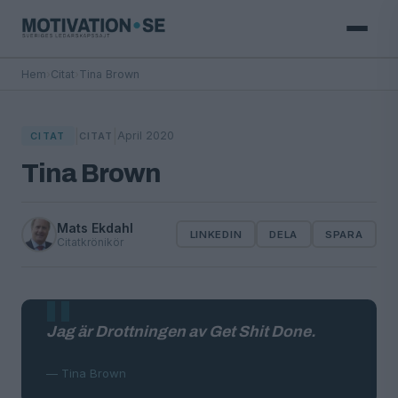
Hem
›
Citat
›
Tina Brown
|
|
April 2020
CITAT
CITAT
Tina Brown
Mats Ekdahl
LINKEDIN
DELA
SPARA
Citatkrönikör
Jag är Drottningen av Get Shit Done.
— Tina Brown