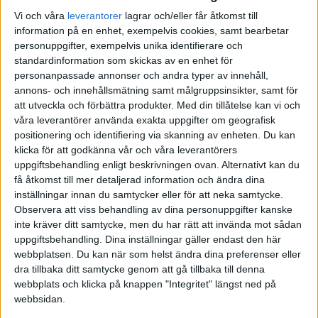
Vi och våra
leverantorer
lagrar och/eller får åtkomst till
information på en enhet, exempelvis cookies, samt bearbetar
·
Anders Lugn
ARTIKEL
personuppgifter, exempelvis unika identifierare och
Medarbetare som blivit
standardinformation som skickas av en enhet för
energitjuvar hämmar
personanpassade annonser och andra typer av innehåll,
ägarledda företag
annons- och innehållsmätning samt målgruppsinsikter, samt för
Ta tag i konflikträdslan - förändra
att utveckla och förbättra produkter.
Med din tillåtelse kan vi och
eller säg upp.
våra leverantörer använda exakta uppgifter om geografisk
positionering och identifiering via skanning av enheten. Du kan
klicka för att godkänna vår och våra leverantörers
uppgiftsbehandling enligt beskrivningen ovan. Alternativt kan du
få åtkomst till mer detaljerad information och ändra dina
·
Anders Lugn
ARTIKEL
inställningar innan du samtycker eller för att neka samtycke.
Gör något vettigt, lägg ner
Observera att viss behandling av dina personuppgifter kanske
kommunikationsavdelning
inte kräver ditt samtycke, men du har rätt att invända mot sådan
en
uppgiftsbehandling. Dina inställningar gäller endast den här
Anders Lugn: Allt liv på planeten
webbplatsen. Du kan när som helst ändra dina preferenser eller
jorden genomsyras av
dra tillbaka ditt samtycke genom att gå tillbaka till denna
kommunikation, människan ÄR
webbplats och klicka på knappen "Integritet" längst ned på
kommunikation.
webbsidan.