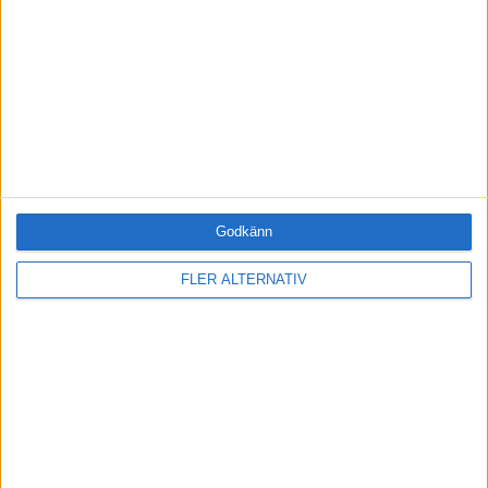
FORMAT
Alla
Artiklar (4)
Bloggar
Citat
Podcasts
Videos
Utbildningar / Events
Godkänn
ÄMNE
Arbetsmiljö (0)
FLER ALTERNATIV
Coacha (0)
Digitalisering (0)
HR (2)
Hållbarhet (0)
Hälsa (0)
Innovation (0)
Karriär (0)
Kommunicera (1)