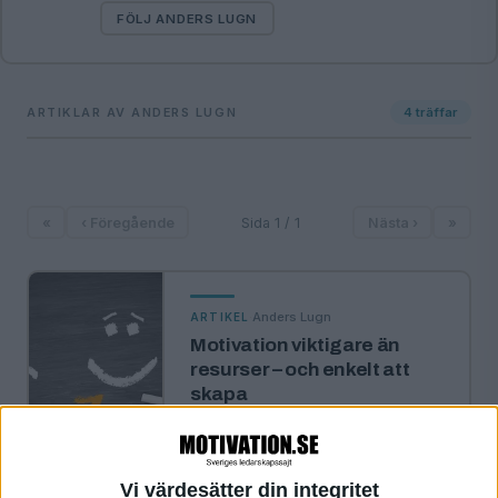
FÖLJ ANDERS LUGN
ARTIKLAR AV ANDERS LUGN
4
träffar
«
‹ Föregående
Sida 1 / 1
Nästa ›
»
·
Anders Lugn
ARTIKEL
Motivation viktigare än
resurser – och enkelt att
skapa
Så här gör du för att skapa
engagerade medarbetare.
Vi värdesätter din integritet