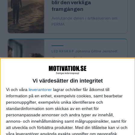
blir den verkliga
framgången
Avslutande delen i artikelserien om
PERMA
·
Johanna Gittne Jerrstedt
LEDARSKAP
Generositet – en
underskattad styrka i
ledarskapet
Vi värdesätter din integritet
Hur förtroende, omtanke och viljan
att lyfta andra skapar starkare
Vi och våra
leverantorer
lagrar och/eller får åtkomst till
relationer, ökat engagemang och
information på en enhet, exempelvis cookies, samt bearbetar
bättre resultat.
personuppgifter, exempelvis unika identifierare och
standardinformation som skickas av en enhet för
personanpassade annonser och andra typer av innehåll,
annons- och innehållsmätning samt målgruppsinsikter, samt för
·
Einar Wiman
LEDARSKAP
att utveckla och förbättra produkter.
Med din tillåtelse kan vi och
Kanske börjar självkontroll
våra leverantörer använda exakta uppgifter om geografisk