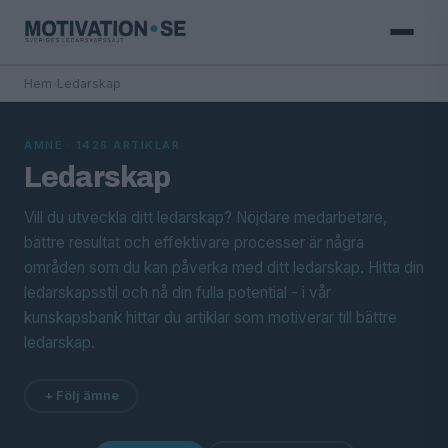
Hem
›
Ledarskap
ÄMNE · 1426 ARTIKLAR
Ledarskap
Vill du utveckla ditt ledarskap? Nöjdare medarbetare,
bättre resultat och effektivare processer är några
områden som du kan påverka med ditt ledarskap. Hitta din
ledarskapsstil och nå din fulla potential - i vår
kunskapsbank hittar du artiklar som motiverar till bättre
ledarskap.
+ Följ ämne