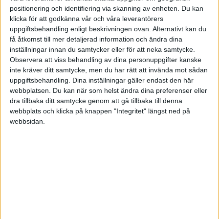
med att må bra
positionering och identifiering via skanning av enheten. Du kan
klicka för att godkänna vår och våra leverantörers
Ny forskning utmanar den vanliga
uppgiftsbehandling enligt beskrivningen ovan. Alternativt kan du
föreställningen att mer disciplin
få åtkomst till mer detaljerad information och ändra dina
automatiskt leder till ökat
inställningar innan du samtycker eller för att neka samtycke.
välbefinnande.
Observera att viss behandling av dina personuppgifter kanske
inte kräver ditt samtycke, men du har rätt att invända mot sådan
uppgiftsbehandling. Dina inställningar gäller endast den här
webbplatsen. Du kan när som helst ändra dina preferenser eller
·
Per Winblad
LEDARSKAP
dra tillbaka ditt samtycke genom att gå tillbaka till denna
Mening – när arbetet blir en
webbplats och klicka på knappen "Integritet" längst ned på
del av något större
webbsidan.
Del 4: Människan söker mer än
framgång
·
Per Winblad
LEDARSKAP
Fem principer för att stå
stadigt i en komplex tid