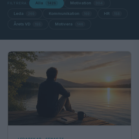
Alla
Motivation
FILTRERA:
1426
304
Leda
Kommunikation
HR
269
169
158
Årets VD
Motivera
155
146