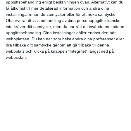
uppgiftsbehandling enligt beskrivningen ovan. Alternativt kan du
besväret.
få åtkomst till mer detaljerad information och ändra dina
inställningar innan du samtycker eller för att neka samtycke.
Observera att viss behandling av dina personuppgifter kanske
inte kräver ditt samtycke, men du har rätt att invända mot sådan
·
Einar Wiman
KARRIÄR
uppgiftsbehandling. Dina inställningar gäller endast den här
webbplatsen. Du kan när som helst ändra dina preferenser eller
Förnya din karriär – inom
dra tillbaka ditt samtycke genom att gå tillbaka till denna
organisationen
webbplats och klicka på knappen "Integritet" längst ned på
Att byta jobb inom företaget är ett
webbsidan.
bra alternativ för dig som trivs men
ändå behöver pröva någonting nytt.
·
Einar Wiman
KARRIÄR
Se över din karriär i sommar
– trivs du eller behöver du
förändring?
Sommartider – hög tid för
utvärdering och reflektion.