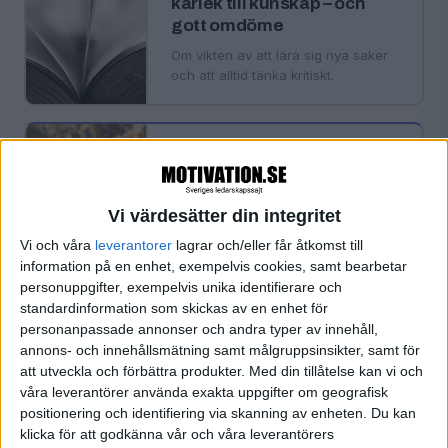
kärlek till kunskap – och
gott omdöme
Om vikten av att lära sig nya saker
och att alltid tänka kritiskt.
·
Einar Wiman
KARRIÄR
Ett nytt livsskede? Så
hanterar du
Vi värdesätter din integritet
transformationer i livet
Vi och våra
leverantorer
lagrar och/eller får åtkomst till
Så lär man sig att hantera svåra
information på en enhet, exempelvis cookies, samt bearbetar
förändringar.
personuppgifter, exempelvis unika identifierare och
standardinformation som skickas av en enhet för
personanpassade annonser och andra typer av innehåll,
annons- och innehållsmätning samt målgruppsinsikter, samt för
att utveckla och förbättra produkter.
Med din tillåtelse kan vi och
·
Einar Wiman
KARRIÄR
våra leverantörer använda exakta uppgifter om geografisk
Dags för ett karriärbyte?
positionering och identifiering via skanning av enheten. Du kan
Att byta karriär är en krävande
klicka för att godkänna vår och våra leverantörers
utmaning, men är ofta värt