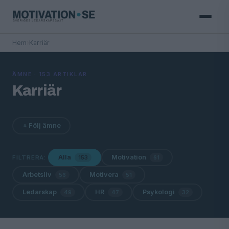
Hem
›
Karriär
ÄMNE · 153 ARTIKLAR
Karriär
+ Följ ämne
Alla
Motivation
FILTRERA:
153
61
Arbetsliv
Motivera
56
51
Ledarskap
HR
Psykologi
49
47
32