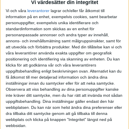
Vi värdesätter din integritet
Skapa bättre intryck på
Vi och våra
leverantorer
lagrar och/eller får åtkomst till
LinkedIn
information på en enhet, exempelvis cookies, samt bearbetar
Berätta vem du är och varför du vill
personuppgifter, exempelvis unika identifierare och
ha kontakt.
standardinformation som skickas av en enhet för
personanpassade annonser och andra typer av innehåll,
annons- och innehållsmätning samt målgruppsinsikter, samt för
att utveckla och förbättra produkter.
Med din tillåtelse kan vi och
·
Anna Bellman
ARTIKEL
våra leverantörer använda exakta uppgifter om geografisk
Kom igen - kommunicera
positionering och identifiering via skanning av enheten. Du kan
även när du inte vill
klicka för att godkänna vår och våra leverantörers
uppgiftsbehandling enligt beskrivningen ovan. Alternativt kan du
Konsten att prata om det som är
få åtkomst till mer detaljerad information och ändra dina
tungt och svårt.
inställningar innan du samtycker eller för att neka samtycke.
Observera att viss behandling av dina personuppgifter kanske
inte kräver ditt samtycke, men du har rätt att invända mot sådan
uppgiftsbehandling. Dina inställningar gäller endast den här
·
Anna Bellman
ARTIKEL
webbplatsen. Du kan när som helst ändra dina preferenser eller
Efterlysning- ledare som
dra tillbaka ditt samtycke genom att gå tillbaka till denna
vågar vara nakna
webbplats och klicka på knappen "Integritet" längst ned på
webbsidan.
#metoo understryker vikten av