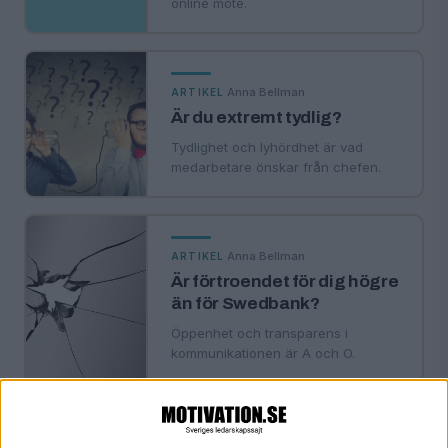
online möte.
·
Anna Bellman
ARTIKEL
Är du extremt tydlig?
Tydlighet och lyhördhet är vad
medarbetare önskar från chefen.
·
Anna Bellman
ARTIKEL
Är förtroendet för dig högre
än för Swedbank?
Öppenhet och transparens i
kommunikationen är A och O.
·
Anna Bellman
ARTIKEL