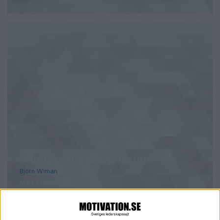
Döda teatrar återuppstår inte.
Björn Wiman
Mats Ekdahl