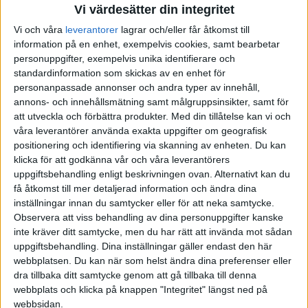
Vi värdesätter din integritet
Vi och våra
leverantorer
lagrar och/eller får åtkomst till
information på en enhet, exempelvis cookies, samt bearbetar
personuppgifter, exempelvis unika identifierare och
standardinformation som skickas av en enhet för
personanpassade annonser och andra typer av innehåll,
annons- och innehållsmätning samt målgruppsinsikter, samt för
att utveckla och förbättra produkter.
Med din tillåtelse kan vi och
våra leverantörer använda exakta uppgifter om geografisk
positionering och identifiering via skanning av enheten. Du kan
Snart sitter vi kanske där som
klicka för att godkänna vår och våra leverantörers
förskrämda hemmakatter.
uppgiftsbehandling enligt beskrivningen ovan. Alternativt kan du
få åtkomst till mer detaljerad information och ändra dina
Karin Thunberg
inställningar innan du samtycker eller för att neka samtycke.
Mats Ekdahl
Observera att viss behandling av dina personuppgifter kanske
inte kräver ditt samtycke, men du har rätt att invända mot sådan
uppgiftsbehandling. Dina inställningar gäller endast den här
webbplatsen. Du kan när som helst ändra dina preferenser eller
dra tillbaka ditt samtycke genom att gå tillbaka till denna
webbplats och klicka på knappen "Integritet" längst ned på
webbsidan.