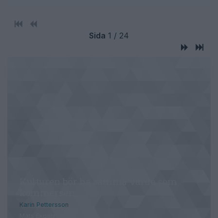
Sida
1 / 24
Kulturen bör ha samma värde som
kommersen.
Karin Pettersson
Mats Ekdahl