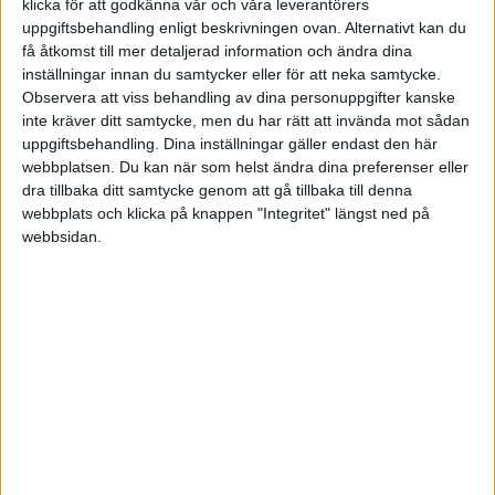
klicka för att godkänna vår och våra leverantörers
andra skapat magi. Välkommen till ett mer
uppgiftsbehandling enligt beskrivningen ovan. Alternativt kan du
engagerat och välmående Sverige!
få åtkomst till mer detaljerad information och ändra dina
inställningar innan du samtycker eller för att neka samtycke.
Observera att viss behandling av dina personuppgifter kanske
inte kräver ditt samtycke, men du har rätt att invända mot sådan
uppgiftsbehandling. Dina inställningar gäller endast den här
Prenumerera på vårt nyhetsbrev
webbplatsen. Du kan när som helst ändra dina preferenser eller
Bli en av de 13 000 som läser vårt nyhetsbrev varje
dra tillbaka ditt samtycke genom att gå tillbaka till denna
vecka. Inspiration och kunskap, varje torsdag.
webbplats och klicka på knappen "Integritet" längst ned på
webbsidan.
JA, TACK!
ANDRA HAR OCKSÅ LÄST
Ledarskap med Magnus och Kim