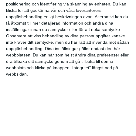
positionering och identifiering via skanning av enheten. Du kan
testa sig fram i kontorslokaler som delvis är tomma.
klicka för att godkänna vår och våra leverantörers
Smart utnyttjade kontor i kombination med flexibilitet
uppgiftsbehandling enligt beskrivningen ovan. Alternativt kan du
är ett kraftfullt vapen för bolag som vill vara
få åtkomst till mer detaljerad information och ändra dina
inställningar innan du samtycker eller för att neka samtycke.
attraktiva arbetsgivare.
Observera att viss behandling av dina personuppgifter kanske
inte kräver ditt samtycke, men du har rätt att invända mot sådan
uppgiftsbehandling. Dina inställningar gäller endast den här
Den tredje platsen
webbplatsen. Du kan när som helst ändra dina preferenser eller
dra tillbaka ditt samtycke genom att gå tillbaka till denna
webbplats och klicka på knappen "Integritet" längst ned på
Det finns ett tredje alternativ till att jobba på ett
webbsidan.
klassiskt kontor eller hemma: co-working-hubbar i
förorterna eller var helst där människor bor. Inom
en snar framtid skulle många av oss kunna vara
knutna till ett företag i vars lokaler vi är ibland, för
gemensamma aktiviteter och samarbete men där vi
sköter merparten av jobbet i en hubb i närheten av
vårt eget hem.