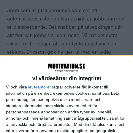
Jobb som är platsberoende kommer att
automatiseras i större utsträckning än jobb som inte
är platsberoende. Det snabbar på utvecklingen där
allt fler kan jobba var som helst. Då blir det extra
viktigt för företagen att vara tydliga med vad som
erbjuds. Ericsson gick nyligen ut med en tydlig
riktning. Där ser man framför sig att medarbetarna
kommer att vara 50% hemma och 50% på kontoret
efter pandemin. Spotify har redan annonserat att
Vi värdesätter din integritet
deras medarbetare kan jobba var som helst.
Vi och våra
leverantorer
lagrar och/eller får åtkomst till
information på en enhet, exempelvis cookies, samt bearbetar
personuppgifter, exempelvis unika identifierare och
standardinformation som skickas av en enhet för
Läge att experimentera
personanpassade annonser och andra typer av innehåll,
annons- och innehållsmätning samt målgruppsinsikter, samt för
Tommie Cau tycker att läget just nu är perfekt för
att utveckla och förbättra produkter.
Med din tillåtelse kan vi och
att experimentera med att omdisponera ytor och
våra leverantörer använda exakta uppgifter om geografisk