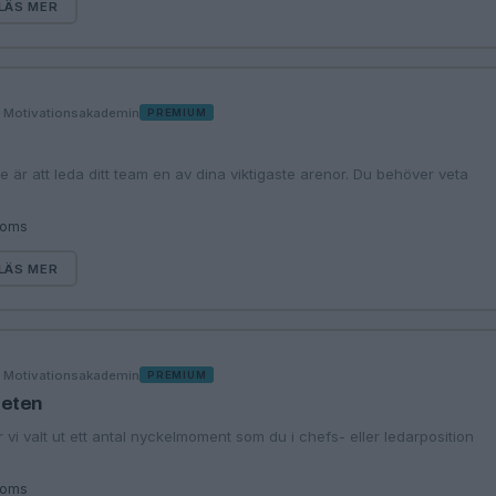
LÄS MER
·
Motivationsakademin
G
PREMIUM
 är att leda ditt team en av dina viktigaste arenor. Du behöver veta
moms
LÄS MER
·
Motivationsakademin
G
PREMIUM
heten
 vi valt ut ett antal nyckelmoment som du i chefs- eller ledarposition
moms