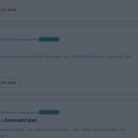
LÄS MER
·
Motivationsakademin
G
PREMIUM
ndra behöver du först ha insikt i och förståelse för din egen roll, ditt
s
LÄS MER
·
Motivationsakademin
G
PREMIUM
: Lönesamtalet
esamtal ligger i en tydlig löneprocess – där både medarbetare och
gga i …