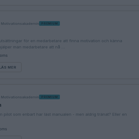
·
Motivationsakademin
G
PREMIUM
tsättningar för en medarbetare att finna motivation och känna
jälper man medarbetare att nå …
moms
LÄS MER
·
Motivationsakademin
G
PREMIUM
n
n pilot som enbart har läst manualen - men aldrig tränat? Eller en
moms