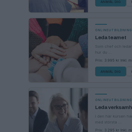
ANMÄL DIG
ONLINEUTBILDNIN
Leda teamet
Som chef och ledare
hur du …
Pris:
3.995 kr Inkl. 
ANMÄL DIG
ONLINEUTBILDNIN
Leda verksam
I den här kursen har
med största …
Pris:
3.295 kr Inkl. 