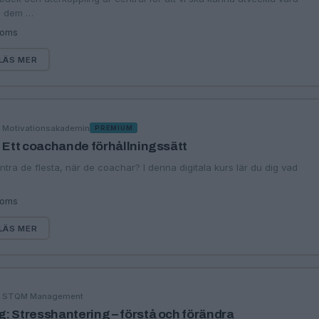
å dem …
moms
LÄS MER
·
Motivationsakademin
G
PREMIUM
: Ett coachande förhållningssätt
tra de flesta, när de coachar? I denna digitala kurs lär du dig vad
moms
LÄS MER
·
STQM Management
G
: Stresshantering – förstå och förändra