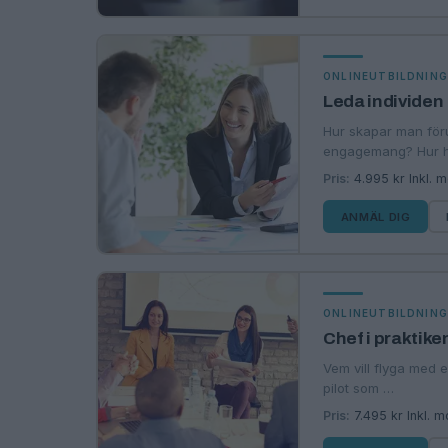
ONLINEUTBILDNIN
Leda individen
Hur skapar man föru
engagemang? Hur h
Pris:
4.995 kr Inkl. 
ANMÄL DIG
ONLINEUTBILDNIN
Chef i praktike
Vem vill flyga med e
pilot som …
Pris:
7.495 kr Inkl. 