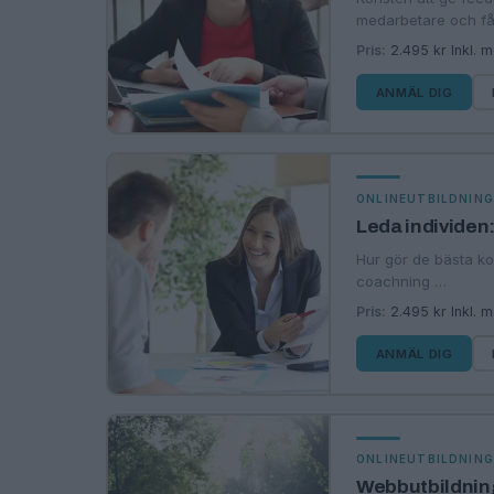
medarbetare och f
Pris:
2.495 kr Inkl. 
ANMÄL DIG
ONLINEUTBILDNIN
Leda individen
Hur gör de bästa kon
coachning …
Pris:
2.495 kr Inkl. 
ANMÄL DIG
ONLINEUTBILDNIN
Webbutbildning