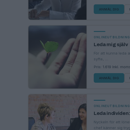
ANMÄL DIG
ONLINEUTBILDNIN
Leda mig själv
För att kunna leda a
syfte, …
Pris:
1.619 Inkl. mom
ANMÄL DIG
ONLINEUTBILDNIN
Leda individen
Nyckeln för ett lön
chef känner sig try