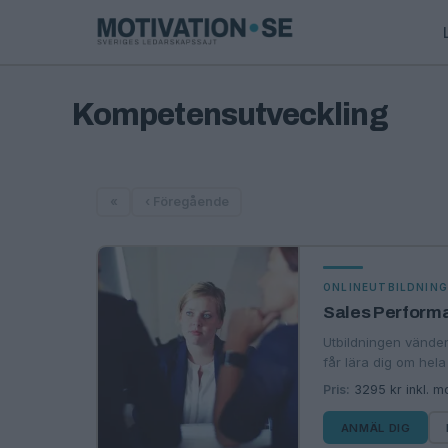
Kompetensutveckling
«
‹ Föregående
ONLINEUTBILDNIN
Sales Perform
Utbildningen vänder
får lära dig om hel
Pris:
3295 kr inkl. 
ANMÄL DIG