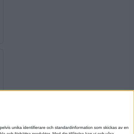
pelvis unika identifierare och standardinformation som skickas av en
la och förbättra produkter.
Med din tillåtelse kan vi och våra