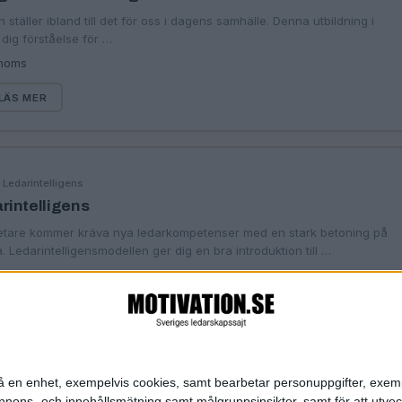
n ställer ibland till det för oss i dagens samhälle. Denna utbildning i
dig förståelse för …
 moms
LÄS MER
·
Ledarintelligens
G
rintelligens
tare kommer kräva nya ledarkompetenser med en stark betoning på
 Ledarintelligensmodellen ger dig en bra introduktion till …
:
1195 SEK
LÄS MER
Sida 1 / 2
Nästa ›
»
n på en enhet, exempelvis cookies, samt bearbetar personuppgifter, exem
ons- och innehållsmätning samt målgruppsinsikter, samt för att utveck