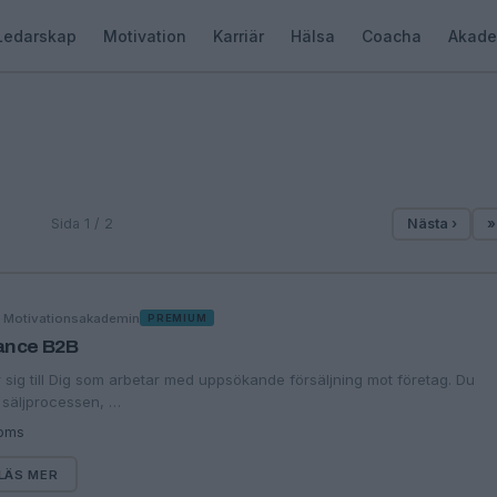
Ledarskap
Motivation
Karriär
Hälsa
Coacha
Akade
Sida 1 / 2
Nästa ›
»
·
Motivationsakademin
G
PREMIUM
ance B2B
 sig till Dig som arbetar med uppsökande försäljning mot företag. Du
a säljprocessen, …
moms
LÄS MER