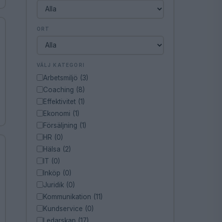
ORT
VÄLJ KATEGORI
Arbetsmiljö (3)
Coaching (8)
Effektivitet (1)
Ekonomi (1)
Försäljning (1)
HR (0)
Hälsa (2)
IT (0)
Inköp (0)
Juridik (0)
Kommunikation (11)
Kundservice (0)
Ledarskap (17)