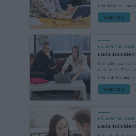
Pris:
1.619 Inkl. mom
ANMÄL DIG
ONLINEUTBILDNIN
Leda individen
Utvecklingssamtalet 
med andra. Effektiv
Pris:
2.495 kr Inkl. 
ANMÄL DIG
ONLINEUTBILDNIN
Leda individen
Konsten att ge feed