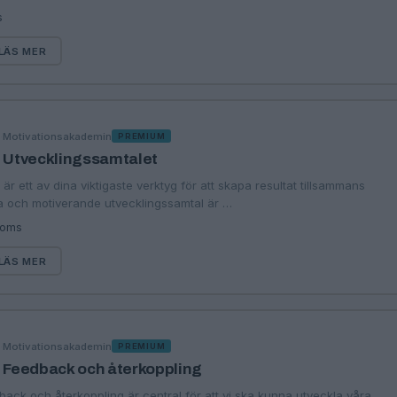
s
LÄS MER
·
Motivationsakademin
G
PREMIUM
: Utvecklingssamtalet
är ett av dina viktigaste verktyg för att skapa resultat tillsammans
a och motiverande utvecklingssamtal är …
moms
LÄS MER
·
Motivationsakademin
G
PREMIUM
: Feedback och återkoppling
back och återkoppling är central för att vi ska kunna utveckla våra