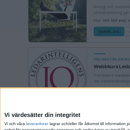
Biologi och evolutio
stresshantering ger 
Pris:
495 SEK exkl.
ANMÄL DIG
ONLINEUTBILDNIN
Webbkurs Leda
Framtidens medarbe
det mellanmänskliga.
Plats:
Webbkurs
Pris
ANMÄL DIG
Vi värdesätter din integritet
«
‹ Föregående
Vi och våra
leverantorer
lagrar och/eller får åtkomst till informatio
enhet för personanpassade annonser och andra typer av innehåll, ann