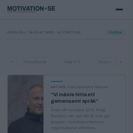
INNEHÅLL TAGGAT MED: ACCENTURE
1
träffar
«
‹ Föregående
Sida 1 / 1
Nästa ›
»
·
Frida Spikdotter Nilsson
ARTIKEL
"Vi måste hitta ett
gemensamt språk”
Årets HR-forskare 2011, Philip
Runsten, vet vad det är som gör
grupper i kunskapsintensiva
organisationer effektiva.