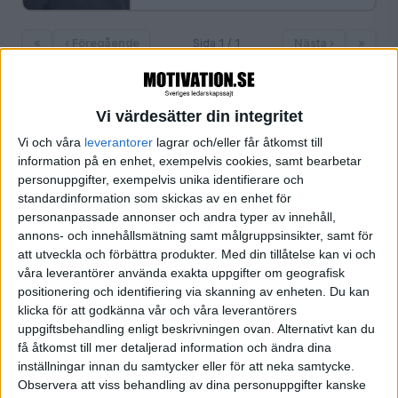
«
‹ Föregående
Sida 1 / 1
Nästa ›
»
Vi värdesätter din integritet
FILTRERA
Vi och våra
leverantorer
lagrar och/eller får åtkomst till
information på en enhet, exempelvis cookies, samt bearbetar
personuppgifter, exempelvis unika identifierare och
SORTERA EFTER
standardinformation som skickas av en enhet för
personanpassade annonser och andra typer av innehåll,
annons- och innehållsmätning samt målgruppsinsikter, samt för
FORMAT
att utveckla och förbättra produkter.
Med din tillåtelse kan vi och
Alla
våra leverantörer använda exakta uppgifter om geografisk
Artiklar (1)
positionering och identifiering via skanning av enheten. Du kan
klicka för att godkänna vår och våra leverantörers
Bloggar
uppgiftsbehandling enligt beskrivningen ovan. Alternativt kan du
Citat
få åtkomst till mer detaljerad information och ändra dina
Podcasts
inställningar innan du samtycker eller för att neka samtycke.
Videos
Observera att viss behandling av dina personuppgifter kanske
Utbildningar / Events