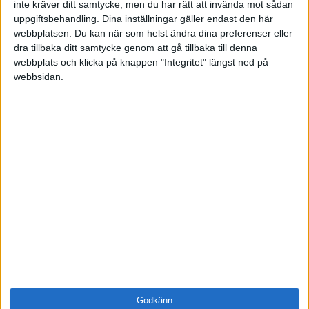
inte kräver ditt samtycke, men du har rätt att invända mot sådan
Samling
uppgiftsbehandling. Dina inställningar gäller endast den här
Företag
webbplatsen. Du kan när som helst ändra dina preferenser eller
dra tillbaka ditt samtycke genom att gå tillbaka till denna
ÄMNE
webbplats och klicka på knappen "Integritet" längst ned på
Arbetsmiljö (0)
webbsidan.
Coacha (0)
Digitalisering (0)
HR (1)
Hållbarhet (0)
Hälsa (0)
Innovation (0)
Karriär (0)
Kommunicera (0)
Ledarskap (0)
Ledning (0)
Motivera (0)
Medarbetarskap (0)
Nätverka (0)
Godkänn
Planering (0)