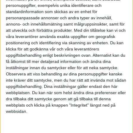
·
Gästskribent
personuppgifter, exempelvis unika identifierare och
ARTIKEL
standardinformation som skickas av en enhet för
Varför är alkoholen så bra
personanpassade annonser och andra typer av innehåll,
på att döda stress?
annons- och innehållsmätning samt målgruppsinsikter, samt för
Gästskribent Anders Tengström,
att utveckla och förbättra produkter.
Med din tillåtelse kan vi och
Papilly: "Fundera på vad som
våra leverantörer använda exakta uppgifter om geografisk
händer i din hjärna när du dricker
positionering och identifiering via skanning av enheten. Du kan
alkohol."
klicka för att godkänna vår och våra leverantörers
uppgiftsbehandling enligt beskrivningen ovan. Alternativt kan du
få åtkomst till mer detaljerad information och ändra dina
inställningar innan du samtycker eller för att neka samtycke.
Lotta Strindberg -
Observera att viss behandling av dina personuppgifter kanske
·
ARTIKEL
Motivation.se
inte kräver ditt samtycke, men du har rätt att invända mot sådan
Våga prata om
uppgiftsbehandling. Dina inställningar gäller endast den här
alkoholproblem – även på
webbplatsen. Du kan när som helst ändra dina preferenser eller
distans
dra tillbaka ditt samtycke genom att gå tillbaka till denna
webbplats och klicka på knappen "Integritet" längst ned på
Karin Hagman, vd på IQ: Så bör
webbsidan.
chefer och ledare förhålla sig till
alkoholberoende hos medarbetare
under pandemin.