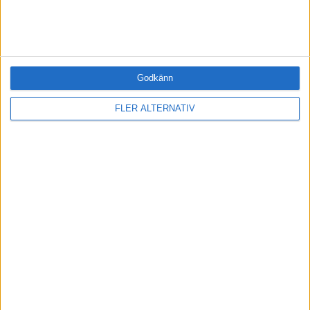
Samling
Företag
ÄMNE
Arbetsmiljö (0)
Godkänn
Coacha (0)
Digitalisering (0)
FLER ALTERNATIV
HR (2)
Hållbarhet (0)
Hälsa (4)
Innovation (0)
Karriär (0)
Kommunicera (0)
Ledarskap (3)
Ledning (0)
Motivera (1)
Medarbetarskap (0)
Nätverka (0)
Planering (0)