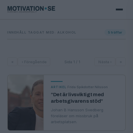
INNEHÅLL TAGGAT MED: ALKOHOL
5
träffar
«
‹ Föregående
Sida 1 / 1
Nästa ›
»
·
Frida Spikdotter Nilsson
ARTIKEL
”Det är livsviktigt med
arbetsgivarens stöd”
Johan B Hansson Svedberg
föreläser om missbruk på
arbetsplatsen.