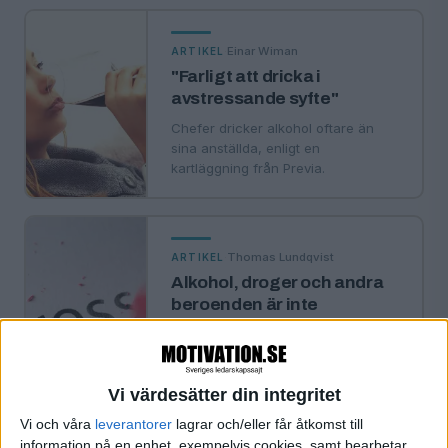
·
Einar Wiman
ARTIKEL
"Farligt att dricka i
avstressande syfte"
Chefer dricker alkohol oftare än
sina anställda, enligt en
kartläggning från Previa.
·
Thomas Lundqvist
ARTIKEL
Alkohol, droger och andra
beroenden är inte
grundproblemet
Missbruk kan vara ett sätt att få tyst
på stressen och kunna slappna av.
Vi värdesätter din integritet
Vi och våra
leverantorer
lagrar och/eller får åtkomst till
information på en enhet, exempelvis cookies, samt bearbetar