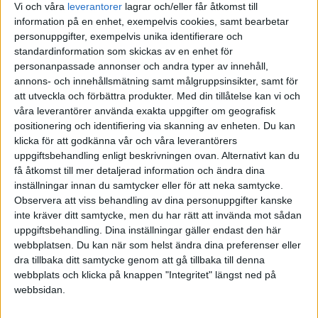
Vi och våra
leverantorer
lagrar och/eller får åtkomst till
information på en enhet, exempelvis cookies, samt bearbetar
personuppgifter, exempelvis unika identifierare och
·
Jenny Andersson
ARTIKEL
standardinformation som skickas av en enhet för
Sommarens bästa läsning
personanpassade annonser och andra typer av innehåll,
annons- och innehållsmätning samt målgruppsinsikter, samt för
Spänning, relationer, fakta och
att utveckla och förbättra produkter.
Med din tillåtelse kan vi och
inspiration.
våra leverantörer använda exakta uppgifter om geografisk
positionering och identifiering via skanning av enheten. Du kan
klicka för att godkänna vår och våra leverantörers
uppgiftsbehandling enligt beskrivningen ovan. Alternativt kan du
·
Gästskribent
ARTIKEL
få åtkomst till mer detaljerad information och ändra dina
Facilitera! Släpp loss
inställningar innan du samtycker eller för att neka samtycke.
gruppens motivation
Observera att viss behandling av dina personuppgifter kanske
Anna Gullstrand, HR-profil och
inte kräver ditt samtycke, men du har rätt att invända mot sådan
författare: En grundvärdering i det
uppgiftsbehandling. Dina inställningar gäller endast den här
faciliterande ledarskapet är tron på
webbplatsen. Du kan när som helst ändra dina preferenser eller
gruppen och på människan.
dra tillbaka ditt samtycke genom att gå tillbaka till denna
webbplats och klicka på knappen "Integritet" längst ned på
webbsidan.