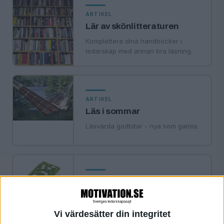
ARTIKEL
Lär av skönlitteraturen
Komplettera dina handböcker i
ledarskap med annan bra läsning.
ARTIKEL
Läs i sommar
Läsvärda godbitar - nya som gamla.
ARTIKEL
Böcker om resor
Hela världen i knät.
Vi värdesätter din integritet