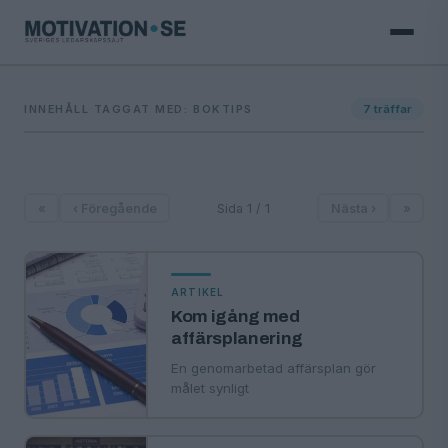
INNEHÅLL TAGGAT MED: BOKTIPS
7
träffar
«
‹ Föregående
Sida 1 / 1
Nästa ›
»
ARTIKEL
Kom igång med
affärsplanering
En genomarbetad affärsplan gör
målet synligt