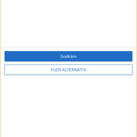
Citat
Podcasts
Videos
Utbildningar / Events
Samling
Företag
ÄMNE
Godkänn
Arbetsmiljö (0)
Coacha (1)
FLER ALTERNATIV
Digitalisering (0)
HR (0)
Hållbarhet (0)
Hälsa (0)
Innovation (0)
Karriär (0)
Kommunicera (0)
Ledarskap (1)
Ledning (0)