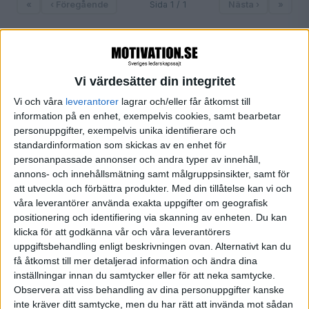
«
‹ Föregående
Sida 1 / 1
Nästa ›
»
FILTRERA
Vi värdesätter din integritet
Vi och våra
leverantorer
lagrar och/eller får åtkomst till
SORTERA EFTER
information på en enhet, exempelvis cookies, samt bearbetar
personuppgifter, exempelvis unika identifierare och
standardinformation som skickas av en enhet för
personanpassade annonser och andra typer av innehåll,
FORMAT
annons- och innehållsmätning samt målgruppsinsikter, samt för
Alla
att utveckla och förbättra produkter.
Med din tillåtelse kan vi och
Artiklar (1)
våra leverantörer använda exakta uppgifter om geografisk
Bloggar
positionering och identifiering via skanning av enheten. Du kan
Citat
klicka för att godkänna vår och våra leverantörers
Podcasts
uppgiftsbehandling enligt beskrivningen ovan. Alternativt kan du
få åtkomst till mer detaljerad information och ändra dina
Videos
inställningar innan du samtycker eller för att neka samtycke.
Utbildningar / Events
Observera att viss behandling av dina personuppgifter kanske
Samling
inte kräver ditt samtycke, men du har rätt att invända mot sådan