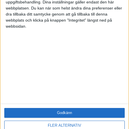
uppgiftsbehandling. Dina inställningar gäller endast den här
ÄMNE
webbplatsen. Du kan när som helst ändra dina preferenser eller
Arbetsmiljö (0)
dra tillbaka ditt samtycke genom att gå tillbaka till denna
Coacha (0)
webbplats och klicka på knappen "Integritet" längst ned på
Digitalisering (0)
webbsidan.
HR (0)
Hållbarhet (0)
Hälsa (0)
Innovation (0)
Karriär (0)
Kommunicera (0)
Ledarskap (0)
Ledning (0)
Motivera (0)
Medarbetarskap (0)
Nätverka (0)
Planering (0)
Godkänn
Projektleda (0)
Rekrytera (0)
FLER ALTERNATIV
Sälja (0)