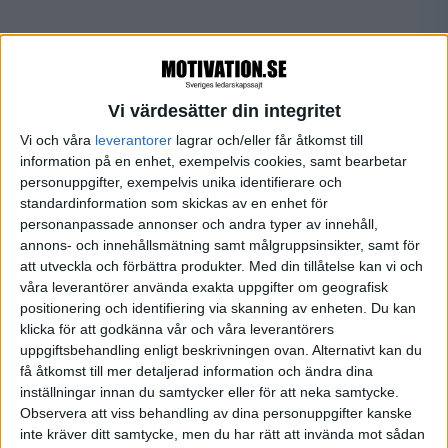
FILTRERA
Vi värdesätter din integritet
SORTERA EFTER
Vi och våra
leverantorer
lagrar och/eller får åtkomst till
information på en enhet, exempelvis cookies, samt bearbetar
personuppgifter, exempelvis unika identifierare och
standardinformation som skickas av en enhet för
FORMAT
personanpassade annonser och andra typer av innehåll,
Alla
annons- och innehållsmätning samt målgruppsinsikter, samt för
Artiklar (1)
att utveckla och förbättra produkter.
Med din tillåtelse kan vi och
Bloggar
våra leverantörer använda exakta uppgifter om geografisk
positionering och identifiering via skanning av enheten. Du kan
Citat
klicka för att godkänna vår och våra leverantörers
Podcasts
uppgiftsbehandling enligt beskrivningen ovan. Alternativt kan du
Videos
få åtkomst till mer detaljerad information och ändra dina
Utbildningar / Events
inställningar innan du samtycker eller för att neka samtycke.
Samling
Observera att viss behandling av dina personuppgifter kanske
Företag
inte kräver ditt samtycke, men du har rätt att invända mot sådan