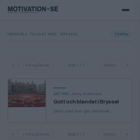
INNEHÅLL TAGGAT MED: BRYSSEL
1
träffar
«
‹ Föregående
Sida 1 / 1
Nästa ›
»
·
Jenny Andersson
ARTIKEL
Gott och blandat i Bryssel
Skön stad som ger mersmak.
«
‹ Föregående
Sida 1 / 1
Nästa ›
»