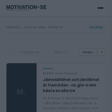
INNEHÅLL TAGGAT MED: FRAMTID
16
träffar
«
‹ Föregående
Sida 1 / 2
Nästa ›
»
·
Jenny Claesson
BLOGG
Jämställdhet och jämlikhet
är framtiden - nu gör vi det
M
.
bästa av alla tre
Nu kommer vi skriva konstiga sexor
i våra årtal i några månader när vi
försöker revidera våra femmor och