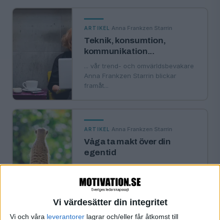
·
Anna Frankzen Starrin
ARTIKEL
Teknik, konsumtion,
kommunikation...
... vår trend- och omvärldsbevakare
Anna Frankzen Starrin blickar
framåt...
·
Anna Frankzen Starrin
ARTIKEL
Våga ta makt över din
egentid
”Det är lätt att tro att vi har mindre
fritid i dag. Men det stämmer
faktiskt inte. Vi har genom …
Vi värdesätter din integritet
Vi och våra
leverantorer
lagrar och/eller får åtkomst till