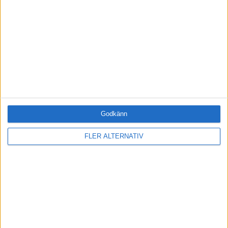
·
Einar Wiman
ARTIKEL
Vad krävs av framtidens
arbetskraft?
Sju egenskaper och kompetenser
som blir viktiga i framtiden.
Godkänn
«
‹ Föregående
Sida 1 / 2
Nästa ›
»
FLER ALTERNATIV
FILTRERA
SORTERA EFTER