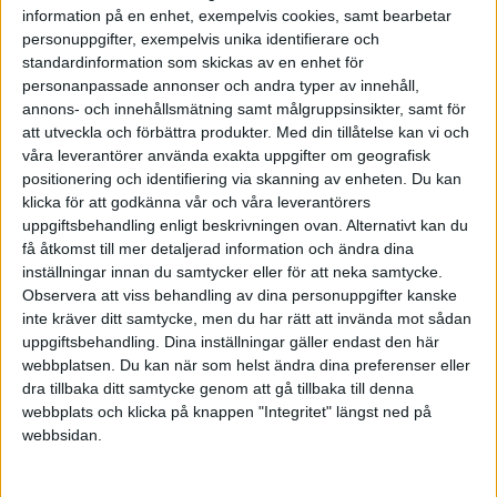
information på en enhet, exempelvis cookies, samt bearbetar
·
John Maxwell
ARTIKEL
PREMIUM
personuppgifter, exempelvis unika identifierare och
Det handlar om vad du gör
standardinformation som skickas av en enhet för
dagligen
personanpassade annonser och andra typer av innehåll,
annons- och innehållsmätning samt målgruppsinsikter, samt för
Varje dag i ditt liv är bara en
förberedelse för nästa. Vad du blir i
att utveckla och förbättra produkter.
Med din tillåtelse kan vi och
morgon är resultatet av vad …
våra leverantörer använda exakta uppgifter om geografisk
positionering och identifiering via skanning av enheten. Du kan
klicka för att godkänna vår och våra leverantörers
uppgiftsbehandling enligt beskrivningen ovan. Alternativt kan du
få åtkomst till mer detaljerad information och ändra dina
·
Frida Spikdotter Nilsson
ARTIKEL
inställningar innan du samtycker eller för att neka samtycke.
Riskfyllt att inte jobba med
Observera att viss behandling av dina personuppgifter kanske
hållbart företagande
inte kräver ditt samtycke, men du har rätt att invända mot sådan
Mariann Eriksson, Marketing
uppgiftsbehandling. Dina inställningar gäller endast den här
Director WWF: ”Företag som inte
webbplatsen. Du kan när som helst ändra dina preferenser eller
ser potentialen i hållbarhetsarbete
dra tillbaka ditt samtycke genom att gå tillbaka till denna
kommer få svårt att vara
webbplats och klicka på knappen "Integritet" längst ned på
lönsamma.”
webbsidan.