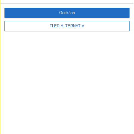
Godkänn
FILTRERA
FLER ALTERNATIV
SORTERA EFTER
FORMAT
Alla
Artiklar (13)
Bloggar
Citat
Podcasts
Videos
Utbildningar / Events
Samling
Företag
ÄMNE