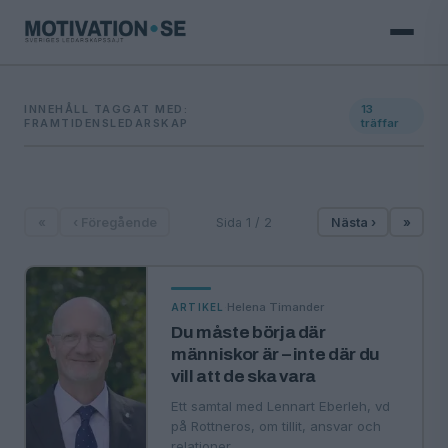
INNEHÅLL TAGGAT MED:
13
FRAMTIDENSLEDARSKAP
träffar
«
‹ Föregående
Sida 1 / 2
Nästa ›
»
·
Helena Timander
ARTIKEL
Du måste börja där
människor är – inte där du
vill att de ska vara
Ett samtal med Lennart Eberleh, vd
på Rottneros, om tillit, ansvar och
relationer.