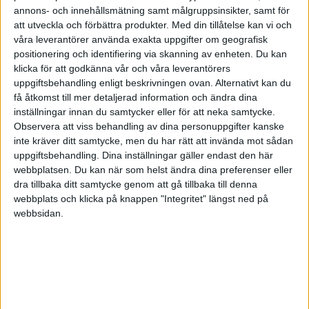
·
Per Winblad
ARTIKEL
annons- och innehållsmätning samt målgruppsinsikter, samt för
att utveckla och förbättra produkter.
Med din tillåtelse kan vi och
Ledarskap i en splittrad tid -
våra leverantörer använda exakta uppgifter om geografisk
del 2: Fokus
positionering och identifiering via skanning av enheten. Du kan
När uppmärksamhet blivit ledarens
klicka för att godkänna vår och våra leverantörers
viktigaste kapital
uppgiftsbehandling enligt beskrivningen ovan. Alternativt kan du
få åtkomst till mer detaljerad information och ändra dina
inställningar innan du samtycker eller för att neka samtycke.
Observera att viss behandling av dina personuppgifter kanske
·
Per Winblad
ARTIKEL
inte kräver ditt samtycke, men du har rätt att invända mot sådan
15 år av ledarskap som gör
uppgiftsbehandling. Dina inställningar gäller endast den här
skillnad
webbplatsen. Du kan när som helst ändra dina preferenser eller
dra tillbaka ditt samtycke genom att gå tillbaka till denna
Från en idé om människan bakom
webbplats och klicka på knappen "Integritet" längst ned på
ledarskapet – till en plattform för
webbsidan.
moget ledarskap
·
Per Winblad
ARTIKEL
När ledarskap prövas - Del 3