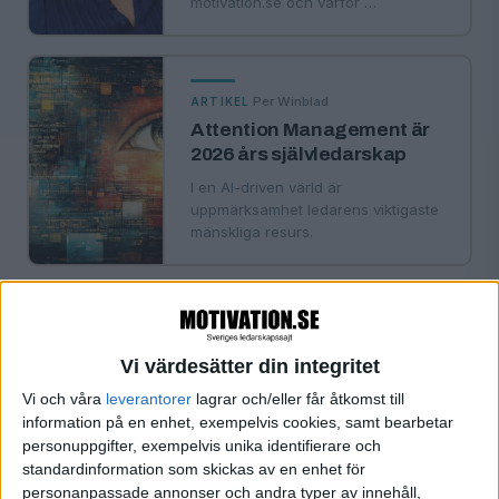
motivation.se och varför …
·
Per Winblad
ARTIKEL
Attention Management är
2026 års självledarskap
I en AI-driven värld är
uppmärksamhet ledarens viktigaste
mänskliga resurs.
·
Per Winblad
ARTIKEL
Ledarskap i en splittrad tid
Vi värdesätter din integritet
Del 1: När tempot ökar blir
Vi och våra
leverantorer
lagrar och/eller får åtkomst till
eftertanke en superkraft
information på en enhet, exempelvis cookies, samt bearbetar
personuppgifter, exempelvis unika identifierare och
standardinformation som skickas av en enhet för
personanpassade annonser och andra typer av innehåll,