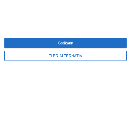
Hälsa (0)
Innovation (0)
Karriär (0)
Kommunicera (0)
Ledarskap (2)
Ledning (0)
Godkänn
Motivera (0)
Medarbetarskap (0)
FLER ALTERNATIV
Nätverka (0)
Planering (0)
Projektleda (0)
Rekrytera (0)
Sälja (0)
Utbildning (0)
Årets VD (0)