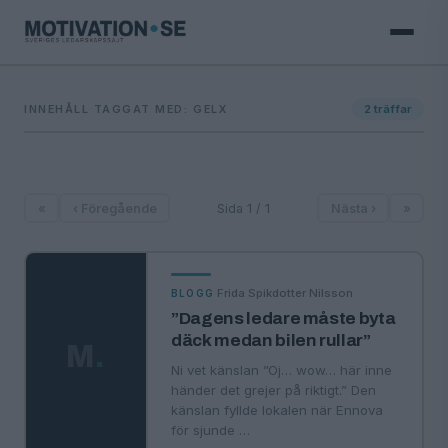
INNEHÅLL TAGGAT MED: GELX
2
träffar
«
‹ Föregående
Sida 1 / 1
Nästa ›
»
·
Frida Spikdotter Nilsson
BLOGG
”Dagens ledare måste byta
däck medan bilen rullar”
M
.
Ni vet känslan ”Oj… wow… här inne
händer det grejer på riktigt.” Den
känslan fyllde lokalen när Ennova
för sjunde …