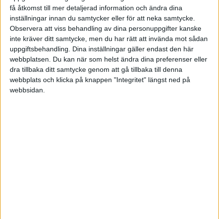
få åtkomst till mer detaljerad information och ändra dina
inställningar innan du samtycker eller för att neka samtycke.
Observera att viss behandling av dina personuppgifter kanske
FORMAT
inte kräver ditt samtycke, men du har rätt att invända mot sådan
uppgiftsbehandling. Dina inställningar gäller endast den här
Alla
webbplatsen. Du kan när som helst ändra dina preferenser eller
Artiklar (1)
dra tillbaka ditt samtycke genom att gå tillbaka till denna
Bloggar (1)
webbplats och klicka på knappen "Integritet" längst ned på
Citat
webbsidan.
Podcasts
Videos
Utbildningar / Events
Samling
Företag
ÄMNE
Arbetsmiljö (0)
Coacha (0)
Digitalisering (0)
HR (2)
Hållbarhet (0)