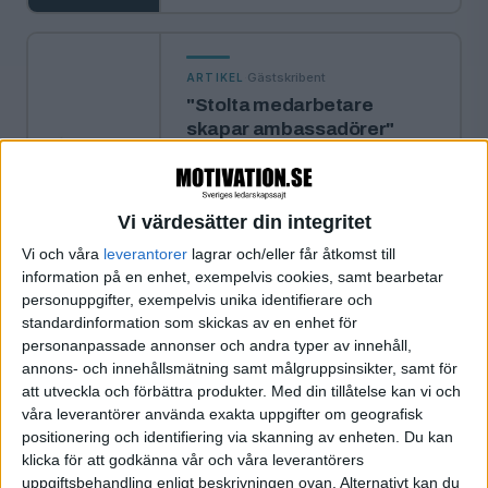
·
Gästskribent
ARTIKEL
"Stolta medarbetare
skapar ambassadörer"
Gästskribent Agneta Saxeby,
Ennova: Hur säkerställer man
arbetsglädje, ledarskapskvalitet och
Vi värdesätter din integritet
lärande i en tid när förändring är
normen?
Vi och våra
leverantorer
lagrar och/eller får åtkomst till
information på en enhet, exempelvis cookies, samt bearbetar
personuppgifter, exempelvis unika identifierare och
«
‹ Föregående
Sida 1 / 1
Nästa ›
»
standardinformation som skickas av en enhet för
personanpassade annonser och andra typer av innehåll,
annons- och innehållsmätning samt målgruppsinsikter, samt för
att utveckla och förbättra produkter.
Med din tillåtelse kan vi och
våra leverantörer använda exakta uppgifter om geografisk
FILTRERA
positionering och identifiering via skanning av enheten. Du kan
klicka för att godkänna vår och våra leverantörers
uppgiftsbehandling enligt beskrivningen ovan. Alternativt kan du
SORTERA EFTER