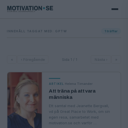
INNEHÅLL TAGGAT MED: GPTW
1
träffar
«
‹ Föregående
Sida 1 / 1
Nästa ›
»
·
Helena Timander
ARTIKEL
Att träna på att vara
människa
Ett samtal med Jeanette Bergvall,
vd på Great Place to Work, om sin
egen resa, samarbetet med
motivation.se och varför …