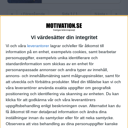
«
‹ Föregående
Sida 1 / 1
Nästa ›
»
Vi värdesätter din integritet
FILTRERA
Vi och våra
leverantorer
lagrar och/eller får åtkomst till
information på en enhet, exempelvis cookies, samt bearbetar
personuppgifter, exempelvis unika identifierare och
SORTERA EFTER
standardinformation som skickas av en enhet för
personanpassade annonser och andra typer av innehåll,
annons- och innehållsmätning samt målgruppsinsikter, samt för
FORMAT
att utveckla och förbättra produkter.
Med din tillåtelse kan vi och
Alla
våra leverantörer använda exakta uppgifter om geografisk
Artiklar (1)
positionering och identifiering via skanning av enheten. Du kan
klicka för att godkänna vår och våra leverantörers
Bloggar
uppgiftsbehandling enligt beskrivningen ovan. Alternativt kan du
Citat
få åtkomst till mer detaljerad information och ändra dina
Podcasts
inställningar innan du samtycker eller för att neka samtycke.
Videos
Observera att viss behandling av dina personuppgifter kanske
Utbildningar / Events