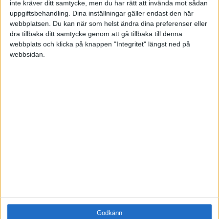
inte kräver ditt samtycke, men du har rätt att invända mot sådan
Samling
uppgiftsbehandling. Dina inställningar gäller endast den här
Företag
webbplatsen. Du kan när som helst ändra dina preferenser eller
dra tillbaka ditt samtycke genom att gå tillbaka till denna
ÄMNE
webbplats och klicka på knappen "Integritet" längst ned på
Arbetsmiljö (0)
webbsidan.
Coacha (0)
Digitalisering (0)
HR (0)
Hållbarhet (0)
Hälsa (0)
Innovation (0)
Karriär (0)
Kommunicera (0)
Ledarskap (1)
Ledning (0)
Motivera (0)
Medarbetarskap (0)
Nätverka (0)
Godkänn
Planering (0)