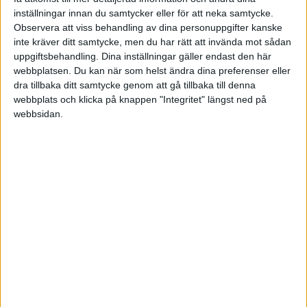
FORMAT
inställningar innan du samtycker eller för att neka samtycke.
Alla
Observera att viss behandling av dina personuppgifter kanske
inte kräver ditt samtycke, men du har rätt att invända mot sådan
Artiklar
uppgiftsbehandling. Dina inställningar gäller endast den här
Bloggar (2)
webbplatsen. Du kan när som helst ändra dina preferenser eller
Citat
dra tillbaka ditt samtycke genom att gå tillbaka till denna
Podcasts
webbplats och klicka på knappen "Integritet" längst ned på
Videos
webbsidan.
Utbildningar / Events
Samling
Företag
ÄMNE
Arbetsmiljö (0)
Coacha (0)
Digitalisering (0)
HR (0)
Hållbarhet (0)
Hälsa (0)
Innovation (0)