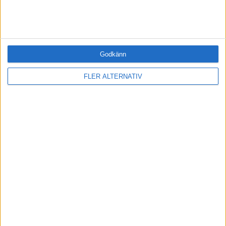
Karriär (0)
Kommunicera (0)
Ledarskap (1)
Ledning (0)
Motivera (0)
Godkänn
Medarbetarskap (0)
FLER ALTERNATIV
Nätverka (0)
Planering (0)
Projektleda (0)
Rekrytera (0)
Sälja (0)
Utbildning (0)
Årets VD (0)