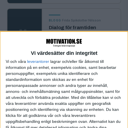
·
Frida Spikdotter Nilsson
BLOGG
Dialog för framtiden
M
.
I oktober bloggade vi från eventet
Den moderna staden som hölls i
Stadshuset, ett event som var ett …
Vi värdesätter din integritet
Vi och våra
leverantorer
lagrar och/eller får åtkomst till
«
‹ Föregående
Sida 1 / 1
Nästa ›
»
information på en enhet, exempelvis cookies, samt bearbetar
personuppgifter, exempelvis unika identifierare och
standardinformation som skickas av en enhet för
personanpassade annonser och andra typer av innehåll,
annons- och innehållsmätning samt målgruppsinsikter, samt för
FILTRERA
att utveckla och förbättra produkter.
Med din tillåtelse kan vi och
våra leverantörer använda exakta uppgifter om geografisk
positionering och identifiering via skanning av enheten. Du kan
SORTERA EFTER
klicka för att godkänna vår och våra leverantörers
uppgiftsbehandling enligt beskrivningen ovan. Alternativt kan du
få åtkomst till mer detaljerad information och ändra dina