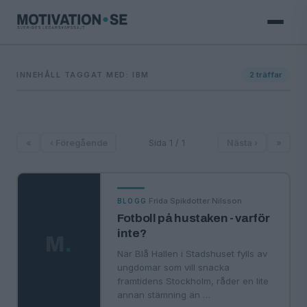
INNEHÅLL TAGGAT MED: IBM
2
träffar
«
‹ Föregående
Sida 1 / 1
Nästa ›
»
·
Frida Spikdotter Nilsson
BLOGG
Fotboll på hustaken - varför
inte?
M
.
När Blå Hallen i Stadshuset fylls av
ungdomar som vill snacka
framtidens Stockholm, råder en lite
annan stämning än …