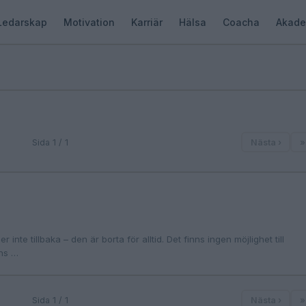
Ledarskap
Motivation
Karriär
Hälsa
Coacha
Akade
Sida 1 / 1
Nästa ›
»
 inte tillbaka – den är borta för alltid. Det finns ingen möjlighet till
nns …
Sida 1 / 1
Nästa ›
»