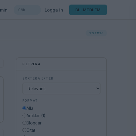
min
Logga in
BLI MEDLEM
1
träffar
FILTRERA
SORTERA EFTER
FORMAT
Alla
Artiklar (1)
Bloggar
Citat