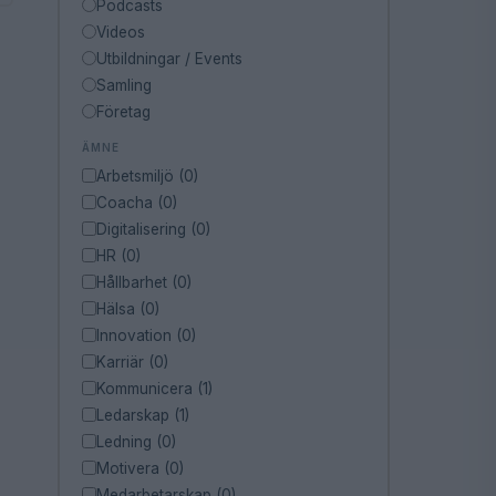
Podcasts
Videos
Utbildningar / Events
Samling
Företag
ÄMNE
Arbetsmiljö (0)
Coacha (0)
Digitalisering (0)
HR (0)
Hållbarhet (0)
Hälsa (0)
Innovation (0)
Karriär (0)
Kommunicera (1)
Ledarskap (1)
Ledning (0)
Motivera (0)
Medarbetarskap (0)