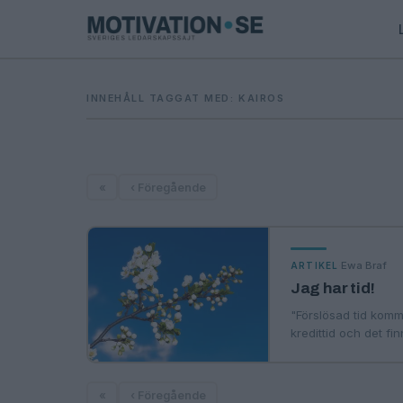
INNEHÅLL TAGGAT MED: KAIROS
«
‹ Föregående
·
Ewa Braf
ARTIKEL
Jag har tid!
"Förslösad tid kommer
kredittid och det fi
«
‹ Föregående