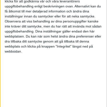
klicka för att godkänna vår och våra leverantörers
uppgiftsbehandling enligt beskrivningen ovan. Alternativt kan du
få åtkomst till mer detaljerad information och ändra dina
FILTRERA
inställningar innan du samtycker eller för att neka samtycke.
Observera att viss behandling av dina personuppgifter kanske
SORTERA EFTER
inte kräver ditt samtycke, men du har rätt att invända mot sådan
uppgiftsbehandling. Dina inställningar gäller endast den här
webbplatsen. Du kan när som helst ändra dina preferenser eller
dra tillbaka ditt samtycke genom att gå tillbaka till denna
FORMAT
webbplats och klicka på knappen "Integritet" längst ned på
Alla
webbsidan.
Artiklar (2)
Bloggar
Citat
Podcasts
Videos (1)
Utbildningar / Events
Samling
Företag
ÄMNE