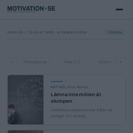
INNEHÅLL TAGGAT MED: KOMMNUICERA
3
träffar
«
‹ Föregående
Sida 1 / 1
Nästa ›
»
·
Einar Wiman
ARTIKEL
Lämna inte möten åt
slumpen
Ineffektiva möten kostar både tid,
pengar och energi.