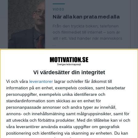
VIDEO
När alla kan prata med alla
Från den tryckta boken, telefonen
och filmmediet till internet – som är
allt i ett. Vad händer när människors
…
Vi värdesätter din integritet
·
Tommy Brotte
ARTIKEL
Konferensen är
Vi och våra
leverantorer
lagrar och/eller får åtkomst till
medarbetarnas dag
information på en enhet, exempelvis cookies, samt bearbetar
personuppgifter, exempelvis unika identifierare och
Skapa starkare team genom bättre
standardinformation som skickas av en enhet för
konferenser och möten.
personanpassade annonser och andra typer av innehåll,
annons- och innehållsmätning samt målgruppsinsikter, samt för
att utveckla och förbättra produkter.
Med din tillåtelse kan vi och
«
‹ Föregående
Sida 1 / 1
Nästa ›
»
våra leverantörer använda exakta uppgifter om geografisk
positionering och identifiering via skanning av enheten. Du kan