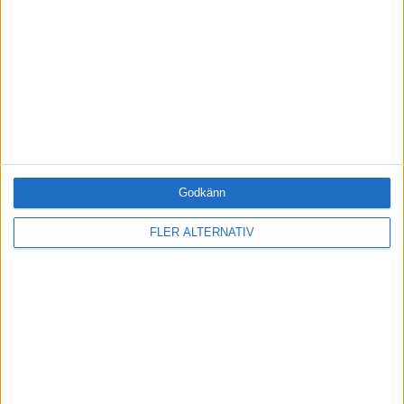
Arbetsmiljö (0)
Coacha (0)
Digitalisering (0)
HR (0)
Hållbarhet (0)
Hälsa (0)
Innovation (0)
Karriär (0)
Kommunicera (1)
Godkänn
Ledarskap (1)
Ledning (0)
FLER ALTERNATIV
Motivera (0)
Medarbetarskap (0)
Nätverka (0)
Planering (0)
Projektleda (0)
Rekrytera (0)
Sälja (0)
Utbildning (0)