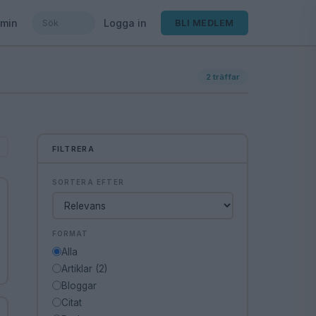
min
Logga in
BLI MEDLEM
2
träffar
FILTRERA
SORTERA EFTER
FORMAT
Alla
Artiklar (2)
Bloggar
Citat