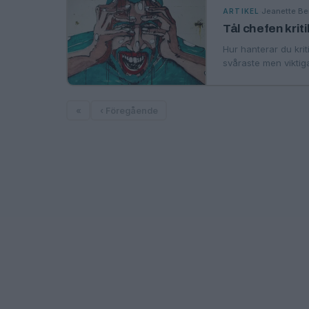
·
Jeanette Be
ARTIKEL
Tål chefen krit
Hur hanterar du krit
svåraste men viktig
«
‹ Föregående