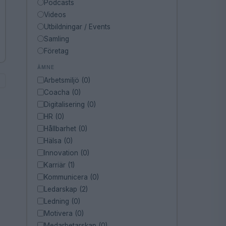
Podcasts
Videos
Utbildningar / Events
Samling
Företag
ÄMNE
Arbetsmiljö (0)
Coacha (0)
Digitalisering (0)
HR (0)
Hållbarhet (0)
Hälsa (0)
Innovation (0)
Karriär (1)
Kommunicera (0)
Ledarskap (2)
Ledning (0)
Motivera (0)
Medarbetarskap (0)