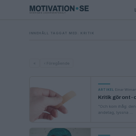
INNEHÅLL TAGGAT MED: KRITIK
«
‹ Föregående
·
Einar Wima
ARTIKEL
Kritik gör ont -
"Och kom ihåg: den s
andetag, lyssna …