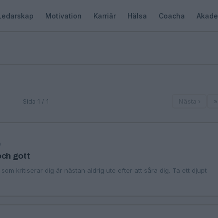
Ledarskap
Motivation
Karriär
Hälsa
Coacha
Akade
Sida 1 / 1
Nästa ›
»
n
 och gott
om kritiserar dig är nästan aldrig ute efter att såra dig. Ta ett djupt