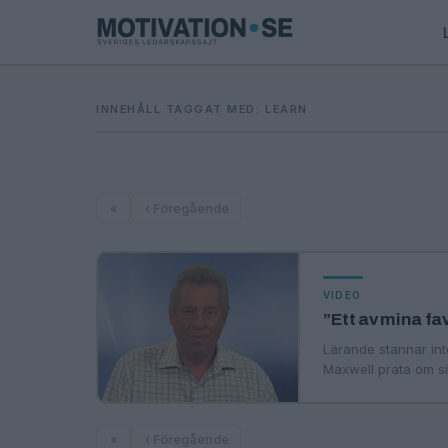
INNEHÅLL TAGGAT MED: LEARN
«
‹ Föregående
VIDEO
”Ett av mina fa
Lärande stannar int
Maxwell prata om sit
«
‹ Föregående