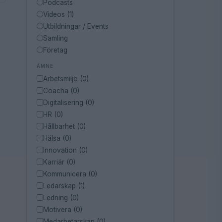
Podcasts
Videos (1)
Utbildningar / Events
Samling
Företag
ÄMNE
Arbetsmiljö (0)
Coacha (0)
Digitalisering (0)
HR (0)
Hållbarhet (0)
Hälsa (0)
Innovation (0)
Karriär (0)
Kommunicera (0)
Ledarskap (1)
Ledning (0)
Motivera (0)
Medarbetarskap (0)