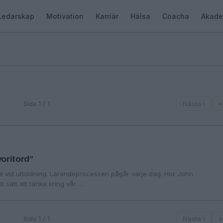
Ledarskap
Motivation
Karriär
Hälsa
Coacha
Akade
Sida 1 / 1
Nästa ›
»
voritord”
e vid utbildning. Lärandeprocessen pågår varje dag. Hör John
t sätt att tänka kring vår …
Sida 1 / 1
Nästa ›
»