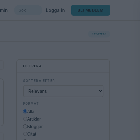
min
Logga in
BLI MEDLEM
1
träffar
FILTRERA
SORTERA EFTER
FORMAT
Alla
Artiklar
Bloggar
Citat