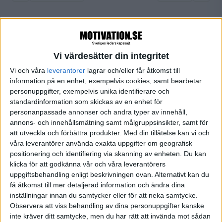
FILTRERA
Vi värdesätter din integritet
Vi och våra
leverantorer
lagrar och/eller får åtkomst till
SORTERA EFTER
information på en enhet, exempelvis cookies, samt bearbetar
personuppgifter, exempelvis unika identifierare och
standardinformation som skickas av en enhet för
FORMAT
personanpassade annonser och andra typer av innehåll,
Alla
annons- och innehållsmätning samt målgruppsinsikter, samt för
att utveckla och förbättra produkter.
Med din tillåtelse kan vi och
Artiklar (1)
våra leverantörer använda exakta uppgifter om geografisk
Bloggar
positionering och identifiering via skanning av enheten. Du kan
Citat
klicka för att godkänna vår och våra leverantörers
Podcasts
uppgiftsbehandling enligt beskrivningen ovan. Alternativt kan du
Videos
få åtkomst till mer detaljerad information och ändra dina
Utbildningar / Events
inställningar innan du samtycker eller för att neka samtycke.
Samling
Observera att viss behandling av dina personuppgifter kanske
inte kräver ditt samtycke, men du har rätt att invända mot sådan
Företag