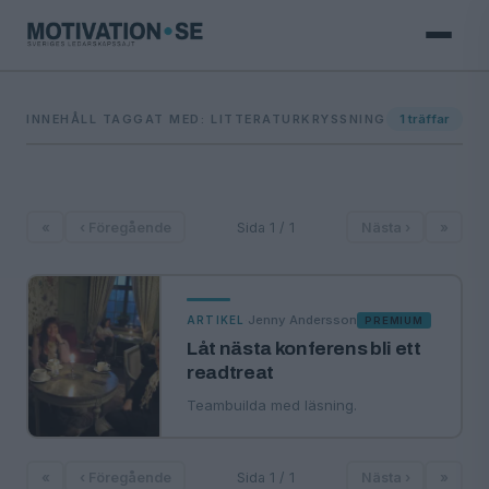
INNEHÅLL TAGGAT MED: LITTERATURKRYSSNING
1
träffar
«
‹ Föregående
Sida 1 / 1
Nästa ›
»
·
Jenny Andersson
ARTIKEL
PREMIUM
Låt nästa konferens bli ett
readtreat
Teambuilda med läsning.
«
‹ Föregående
Sida 1 / 1
Nästa ›
»