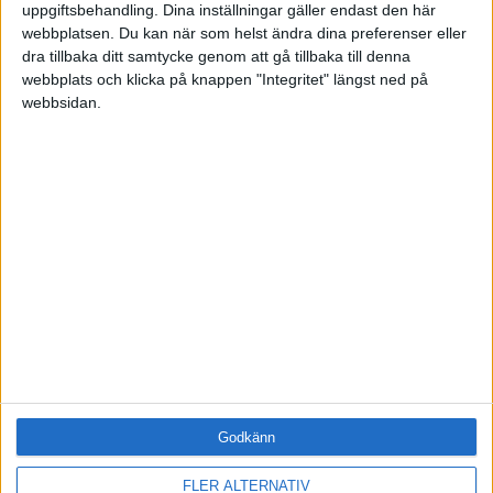
uppgiftsbehandling. Dina inställningar gäller endast den här
ÄMNE
webbplatsen. Du kan när som helst ändra dina preferenser eller
Arbetsmiljö (0)
dra tillbaka ditt samtycke genom att gå tillbaka till denna
Coacha (0)
webbplats och klicka på knappen "Integritet" längst ned på
webbsidan.
Digitalisering (0)
HR (0)
Hållbarhet (0)
Hälsa (0)
Innovation (0)
Karriär (0)
Kommunicera (0)
Ledarskap (0)
Ledning (0)
Motivera (0)
Medarbetarskap (0)
Nätverka (0)
Planering (0)
Godkänn
Projektleda (0)
Rekrytera (0)
FLER ALTERNATIV