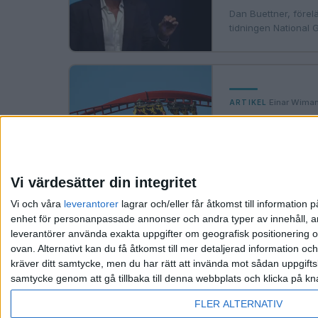
Dan Buettner, förelä
tidningen National 
·
Einar Wima
ARTIKEL
Digital livsstil
Lär dig att hantera d
Vi värdesätter din integritet
«
‹ Föregående
Vi och våra
leverantorer
lagrar och/eller får åtkomst till informatio
enhet för personanpassade annonser och andra typer av innehåll, ann
leverantörer använda exakta uppgifter om geografisk positionering oc
ovan. Alternativt kan du få åtkomst till mer detaljerad information oc
kräver ditt samtycke, men du har rätt att invända mot sådan uppgifts
samtycke genom att gå tillbaka till denna webbplats och klicka på kn
FLER ALTERNATIV