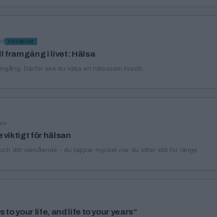
ll
PREMIUM
l framgång i livet: Hälsa
amgång: Därför ska du välja en hälsosam livsstil.
son
viktigt för hälsan
ch ditt välmående - du tappar mycket när du sitter still för länge.
to your life, and life to your years”