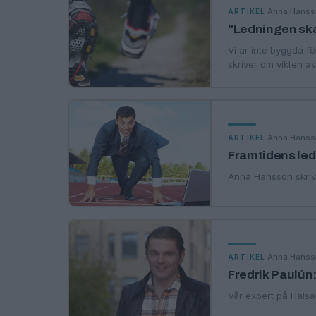
·
Anna Hans
ARTIKEL
"Ledningen sk
Vi är inte byggda fö
skriver om vikten a
·
Anna Hans
ARTIKEL
Framtidens led
Anna Hansson skriv
·
Anna Hans
ARTIKEL
Fredrik Paulún:
Vår expert på Hälsa 