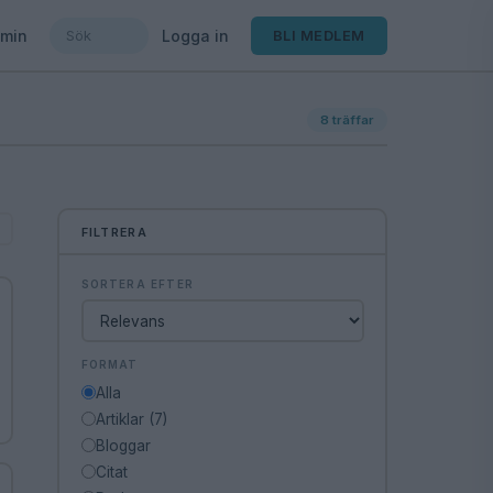
min
Logga in
BLI MEDLEM
8
träffar
FILTRERA
SORTERA EFTER
FORMAT
Alla
Artiklar (7)
Bloggar
Citat