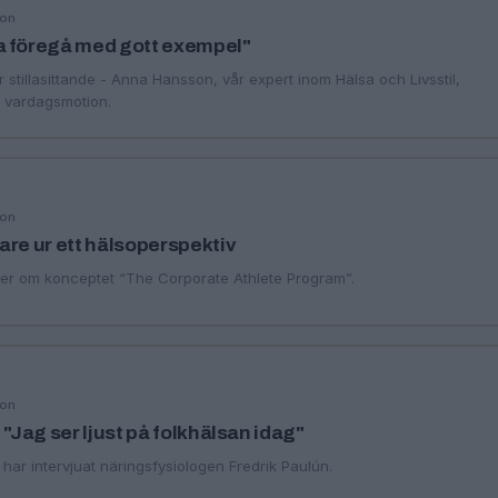
son
a föregå med gott exempel"
r stillasittande - Anna Hansson, vår expert inom Hälsa och Livsstil,
v vardagsmotion.
son
are ur ett hälsoperspektiv
er om konceptet “The Corporate Athlete Program”.
son
 "Jag ser ljust på folkhälsan idag"
har intervjuat näringsfysiologen Fredrik Paulún.