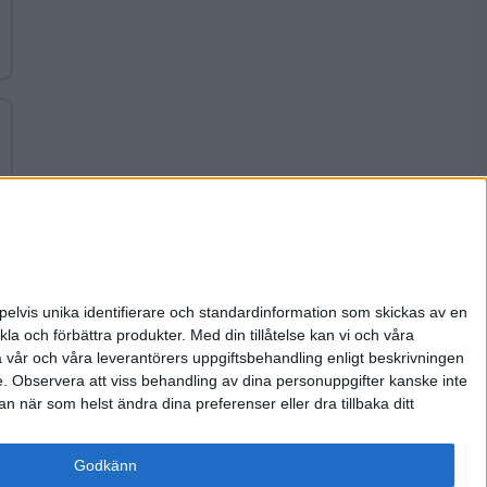
pelvis unika identifierare och standardinformation som skickas av en
la och förbättra produkter.
Med din tillåtelse kan vi och våra
a vår och våra leverantörers uppgiftsbehandling enligt beskrivningen
e.
Observera att viss behandling av dina personuppgifter kanske inte
 när som helst ändra dina preferenser eller dra tillbaka ditt
Om oss
Godkänn
Annonsera
Integritetspolicy
Kontakt
Integritet