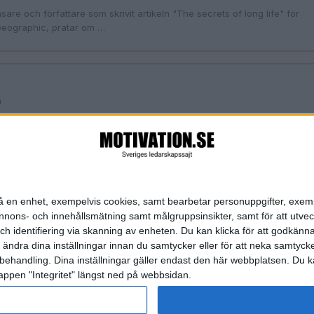
sare och författare som skrivit artikeln "The secrets of long life" för
Geographic, pratar om …
n
: Snabba kickar eller långsiktighet?
et digitala flödet på ett medvetet sätt.
Sida 1 / 1
Nästa ›
»
n på en enhet, exempelvis cookies, samt bearbetar personuppgifter, exem
ons- och innehållsmätning samt målgruppsinsikter, samt för att utveck
h identifiering via skanning av enheten. Du kan klicka för att godkänn
h ändra dina inställningar innan du samtycker eller för att neka samtyck
behandling. Dina inställningar gäller endast den här webbplatsen. Du kan
appen "Integritet" längst ned på webbsidan.