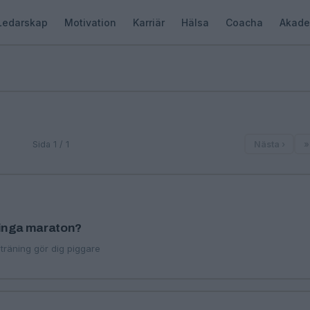
Ledarskap
Motivation
Karriär
Hälsa
Coacha
Akade
Sida 1 / 1
Nästa ›
»
inga maraton?
träning gör dig piggare