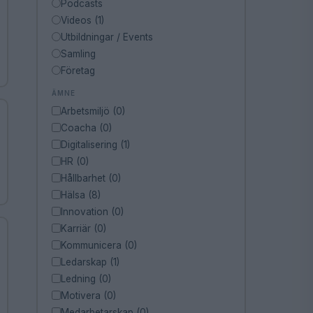
Podcasts
Videos (1)
Utbildningar / Events
Samling
Företag
ÄMNE
Arbetsmiljö (0)
Coacha (0)
Digitalisering (1)
HR (0)
Hållbarhet (0)
Hälsa (8)
Innovation (0)
Karriär (0)
Kommunicera (0)
Ledarskap (1)
Ledning (0)
Motivera (0)
Medarbetarskap (0)