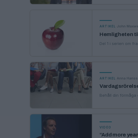
·
John Maxwe
ARTIKEL
Hemligheten til
Del 1 i serien om fr
·
Anna Hans
ARTIKEL
Vardagsrörelse 
Behåll din förmåga o
VIDEO
“Add more years 