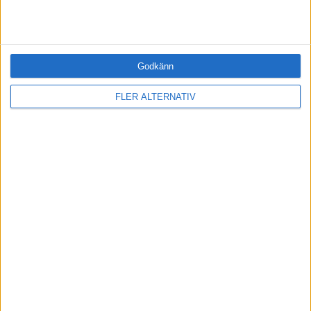
Kommunicera (0)
Ledarskap (2)
Ledning (0)
Motivera (0)
Godkänn
Medarbetarskap (0)
Nätverka (0)
FLER ALTERNATIV
Planering (0)
Projektleda (0)
Rekrytera (0)
Sälja (0)
Utbildning (0)
Årets VD (1)