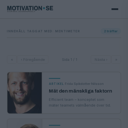
INNEHÅLL TAGGAT MED: MENTIMETER
2
träffar
«
‹ Föregående
Sida 1 / 1
Nästa ›
»
·
Frida Spikdotter Nilsson
ARTIKEL
Mät den mänskliga faktorn
Efficient team – konceptet som
mäter teamets välmående över tid.