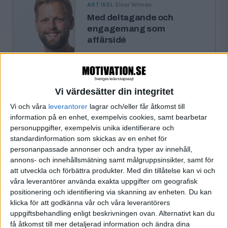
·
Einar Wiman
ARTIKEL
Med deltagande och
engagemang som
affärsidé
Johnny Warström, vd för
Mentimeter AB, medverkar i Årets
VD frukostseminarium den 2 juni.
Vi värdesätter din integritet
Vi och våra
leverantorer
lagrar och/eller får åtkomst till
«
‹ Föregående
Sida 1 / 1
Nästa ›
»
information på en enhet, exempelvis cookies, samt bearbetar
personuppgifter, exempelvis unika identifierare och
standardinformation som skickas av en enhet för
personanpassade annonser och andra typer av innehåll,
annons- och innehållsmätning samt målgruppsinsikter, samt för
FILTRERA
att utveckla och förbättra produkter.
Med din tillåtelse kan vi och
våra leverantörer använda exakta uppgifter om geografisk
SORTERA EFTER
positionering och identifiering via skanning av enheten. Du kan
klicka för att godkänna vår och våra leverantörers
uppgiftsbehandling enligt beskrivningen ovan. Alternativt kan du
få åtkomst till mer detaljerad information och ändra dina
FORMAT