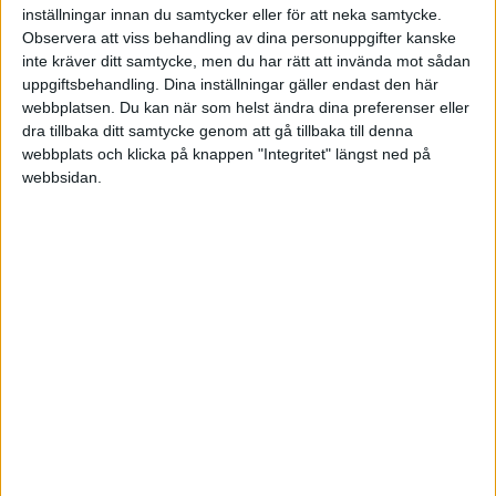
inställningar innan du samtycker eller för att neka samtycke.
Alla
Observera att viss behandling av dina personuppgifter kanske
Artiklar (2)
inte kräver ditt samtycke, men du har rätt att invända mot sådan
Bloggar
uppgiftsbehandling. Dina inställningar gäller endast den här
Citat
webbplatsen. Du kan när som helst ändra dina preferenser eller
Podcasts
dra tillbaka ditt samtycke genom att gå tillbaka till denna
webbplats och klicka på knappen "Integritet" längst ned på
Videos
webbsidan.
Utbildningar / Events
Samling
Företag
ÄMNE
Arbetsmiljö (0)
Coacha (0)
Digitalisering (0)
HR (1)
Hållbarhet (0)
Hälsa (0)
Innovation (0)
Karriär (0)