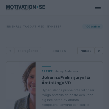
INNEHÅLL TAGGAT MED: NYHETER
100
träffar
«
‹ Föregående
Sida 1 / 9
Nästa ›
»
·
Jenny Andersson
ARTIKEL
Johanna Frelin i juryn för
Årets Unga VD
Hyper Islands prisbelönta vd tipsar:
”Våga anställa de bästa och känn
dig inte hotad av andras
kompetens, använd den istället”.