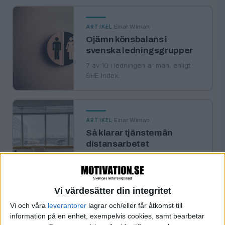
·
Einar Wiman
ARTIKEL
Ojämn könsbalans i
svenska ledningsgrupper
7 av 10 i ledningen är män, enligt
SHE Index.
·
Einar Wiman
ARTIKEL
Så klarar tjänstemän
distansarbetet
Överraskande positiva resultat i
Harvard Business Reviews nya
studie.
Vi värdesätter din integritet
Vi och våra
leverantorer
lagrar och/eller får åtkomst till
information på en enhet, exempelvis cookies, samt bearbetar
·
Einar Wiman
ARTIKEL