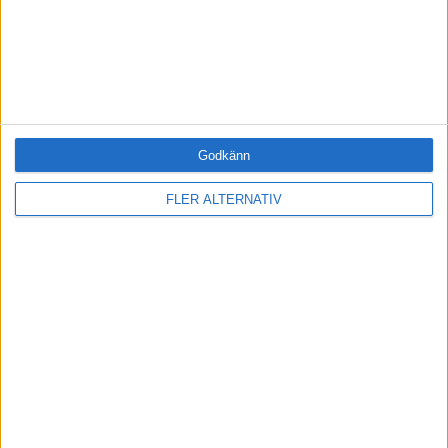
pandemin
Kvinnor sänker sina anspråk mer än
män, enligt ny kartläggning.
«
‹ Föregående
Sida 1 / 9
Nästa ›
»
Godkänn
FLER ALTERNATIV
FILTRERA
SORTERA EFTER
FORMAT
Alla
Artiklar (99)
Bloggar