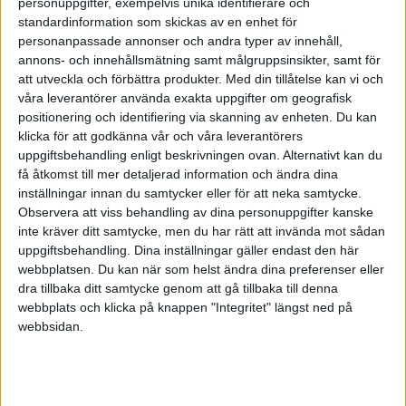
personuppgifter, exempelvis unika identifierare och
Bakslag för jämställdheten
standardinformation som skickas av en enhet för
under pandemin
personanpassade annonser och andra typer av innehåll,
annons- och innehållsmätning samt målgruppsinsikter, samt för
Jämställdhetsarbetet står still i
att utveckla och förbättra produkter.
Med din tillåtelse kan vi och
svenska börsbolag, enligt Allbrights
våra leverantörer använda exakta uppgifter om geografisk
nya rapport.
positionering och identifiering via skanning av enheten. Du kan
klicka för att godkänna vår och våra leverantörers
uppgiftsbehandling enligt beskrivningen ovan. Alternativt kan du
få åtkomst till mer detaljerad information och ändra dina
·
Einar Wiman
ARTIKEL
inställningar innan du samtycker eller för att neka samtycke.
Ökat förtroende för chefer
Observera att viss behandling av dina personuppgifter kanske
– mitt under pandemin
inte kräver ditt samtycke, men du har rätt att invända mot sådan
uppgiftsbehandling. Dina inställningar gäller endast den här
Yrkesverksamma svenskar har allt
webbplatsen. Du kan när som helst ändra dina preferenser eller
större förtroende för chefer och
dra tillbaka ditt samtycke genom att gå tillbaka till denna
ledningsgrupp, enligt en ny
webbplats och klicka på knappen "Integritet" längst ned på
undersökning.
webbsidan.
·
Einar Wiman
ARTIKEL