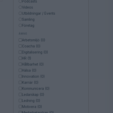
Podcasts
Videos
Utbildningar / Events
Samling
Företag
ÄMNE
Arbetsmiljö (0)
Coacha (0)
Digitalisering (0)
HR (1)
Hållbarhet (0)
Hälsa (0)
Innovation (0)
Karriär (0)
Kommunicera (0)
Ledarskap (0)
Ledning (0)
Motivera (0)
Medarbetarskap (0)