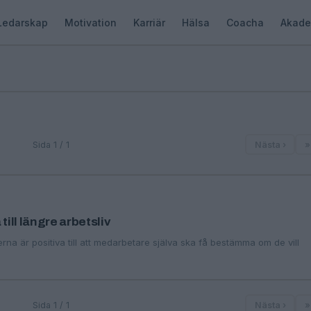
Ledarskap
Motivation
Karriär
Hälsa
Coacha
Akade
Sida 1 / 1
Nästa ›
»
till längre arbetsliv
na är positiva till att medarbetare själva ska få bestämma om de vill
Sida 1 / 1
Nästa ›
»