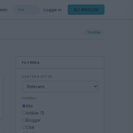
min
Logga in
BLI MEDLEM
1
träffar
FILTRERA
SORTERA EFTER
FORMAT
Alla
Artiklar (1)
Bloggar
Citat