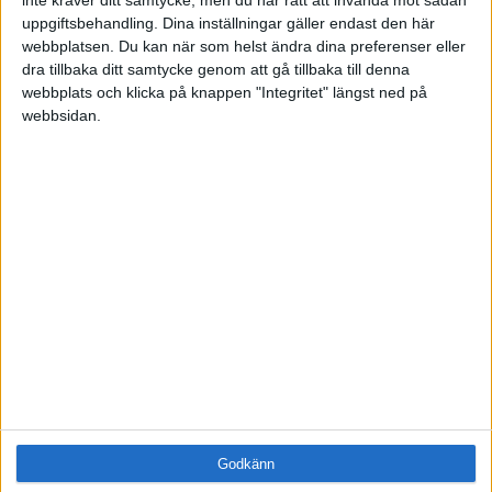
Samling
uppgiftsbehandling. Dina inställningar gäller endast den här
Företag
webbplatsen. Du kan när som helst ändra dina preferenser eller
ÄMNE
dra tillbaka ditt samtycke genom att gå tillbaka till denna
webbplats och klicka på knappen "Integritet" längst ned på
Arbetsmiljö (0)
webbsidan.
Coacha (0)
Digitalisering (0)
HR (0)
Hållbarhet (0)
Hälsa (0)
Innovation (0)
Karriär (0)
Kommunicera (0)
Ledarskap (0)
Ledning (0)
Motivera (0)
Medarbetarskap (0)
Nätverka (0)
Planering (0)
Godkänn
Projektleda (0)