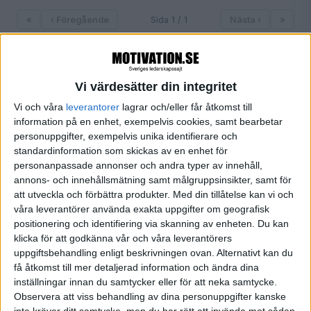
«
‹ Föregående
Sida 1 / 1
Nästa ›
»
Vi värdesätter din integritet
FILTRERA
Vi och våra
leverantorer
lagrar och/eller får åtkomst till
information på en enhet, exempelvis cookies, samt bearbetar
SORTERA EFTER
personuppgifter, exempelvis unika identifierare och
standardinformation som skickas av en enhet för
personanpassade annonser och andra typer av innehåll,
annons- och innehållsmätning samt målgruppsinsikter, samt för
FORMAT
att utveckla och förbättra produkter.
Med din tillåtelse kan vi och
Alla
våra leverantörer använda exakta uppgifter om geografisk
Artiklar (1)
positionering och identifiering via skanning av enheten. Du kan
Bloggar
klicka för att godkänna vår och våra leverantörers
Citat
uppgiftsbehandling enligt beskrivningen ovan. Alternativt kan du
Podcasts
få åtkomst till mer detaljerad information och ändra dina
Videos
inställningar innan du samtycker eller för att neka samtycke.
Observera att viss behandling av dina personuppgifter kanske
Utbildningar / Events
inte kräver ditt samtycke, men du har rätt att invända mot sådan