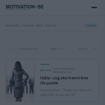
INNEHÅLL TAGGAT MED: PUBLIK
1
träffar
«
‹ Föregående
Sida 1 / 1
Nästa ›
»
Lotta Strindberg -
·
ARTIKEL
Motivation.se
Hjälp – jag ska framträda
för publik
Anna Bellman: ”Släpp retoriken och
utgå ifrån de du ska nå.”