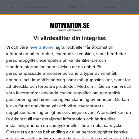
«
‹ Föregående
Sida 1 / 1
Nästa ›
»
Vi värdesätter din integritet
FILTRERA
Vi och våra
leverantorer
lagrar och/eller får åtkomst till
information på en enhet, exempelvis cookies, samt bearbetar
SORTERA EFTER
personuppgifter, exempelvis unika identifierare och
standardinformation som skickas av en enhet för
personanpassade annonser och andra typer av innehåll,
FORMAT
annons- och innehållsmätning samt målgruppsinsikter, samt för
Alla
att utveckla och förbättra produkter.
Med din tillåtelse kan vi och
våra leverantörer använda exakta uppgifter om geografisk
Artiklar (1)
positionering och identifiering via skanning av enheten. Du kan
Bloggar
klicka för att godkänna vår och våra leverantörers
Citat
uppgiftsbehandling enligt beskrivningen ovan. Alternativt kan du
Podcasts
få åtkomst till mer detaljerad information och ändra dina
Videos
inställningar innan du samtycker eller för att neka samtycke.
Utbildningar / Events
Observera att viss behandling av dina personuppgifter kanske
Samling
inte kräver ditt samtycke, men du har rätt att invända mot sådan