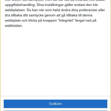
uppgiftsbehandling. Dina inställningar gäller endast den här
Företag
webbplatsen. Du kan när som helst ändra dina preferenser eller
ÄMNE
dra tillbaka ditt samtycke genom att gå tillbaka till denna
Arbetsmiljö (0)
webbplats och klicka på knappen "Integritet" längst ned på
webbsidan.
Coacha (0)
Digitalisering (0)
HR (0)
Hållbarhet (0)
Hälsa (0)
Innovation (0)
Karriär (0)
Kommunicera (0)
Ledarskap (0)
Ledning (0)
Motivera (0)
Medarbetarskap (0)
Nätverka (0)
Planering (0)
Godkänn
Projektleda (0)