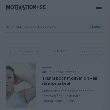
INNEHÅLL TAGGAT MED: RYGG
1
träffar
«
‹ Föregående
Sida 1 / 1
Nästa ›
»
·
Anna Hansson
ARTIKEL
Träning och motivation – all
rörelse är bra!
Anna Hanssons bästa tips för att
komma igång – och hålla i
träningsmotivationen.