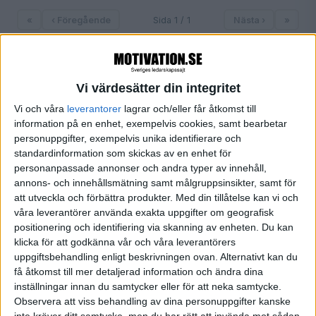
«
‹ Föregående
Sida 1 / 1
Nästa ›
»
Vi värdesätter din integritet
FILTRERA
Vi och våra
leverantorer
lagrar och/eller får åtkomst till
information på en enhet, exempelvis cookies, samt bearbetar
SORTERA EFTER
personuppgifter, exempelvis unika identifierare och
standardinformation som skickas av en enhet för
personanpassade annonser och andra typer av innehåll,
annons- och innehållsmätning samt målgruppsinsikter, samt för
FORMAT
att utveckla och förbättra produkter.
Med din tillåtelse kan vi och
Alla
våra leverantörer använda exakta uppgifter om geografisk
Artiklar (1)
positionering och identifiering via skanning av enheten. Du kan
Bloggar
klicka för att godkänna vår och våra leverantörers
Citat
uppgiftsbehandling enligt beskrivningen ovan. Alternativt kan du
Podcasts
få åtkomst till mer detaljerad information och ändra dina
Videos
inställningar innan du samtycker eller för att neka samtycke.
Observera att viss behandling av dina personuppgifter kanske
Utbildningar / Events
inte kräver ditt samtycke, men du har rätt att invända mot sådan