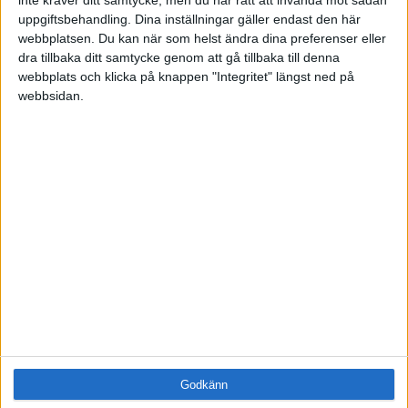
Samling
uppgiftsbehandling. Dina inställningar gäller endast den här
Företag
webbplatsen. Du kan när som helst ändra dina preferenser eller
ÄMNE
dra tillbaka ditt samtycke genom att gå tillbaka till denna
webbplats och klicka på knappen "Integritet" längst ned på
Arbetsmiljö (0)
webbsidan.
Coacha (0)
Digitalisering (0)
HR (0)
Hållbarhet (0)
Hälsa (1)
Innovation (0)
Karriär (0)
Kommunicera (0)
Ledarskap (0)
Ledning (0)
Motivera (0)
Medarbetarskap (0)
Nätverka (0)
Planering (0)
Godkänn
Projektleda (0)