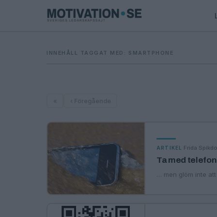
INNEHÅLL TAGGAT MED: SMARTPHONE
«
‹ Föregående
·
Frida Spikdo
ARTIKEL
Ta med telefo
… men glöm inte at