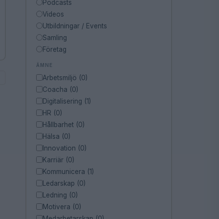
Podcasts
Videos
Utbildningar / Events
Samling
Företag
ÄMNE
Arbetsmiljö (0)
Coacha (0)
Digitalisering (1)
HR (0)
Hållbarhet (0)
Hälsa (0)
Innovation (0)
Karriär (0)
Kommunicera (1)
Ledarskap (0)
Ledning (0)
Motivera (0)
Medarbetarskap (0)