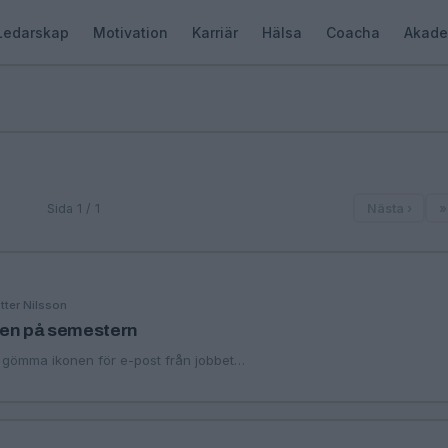
Ledarskap
Motivation
Karriär
Hälsa
Coacha
Akade
Sida 1 / 1
Nästa ›
»
tter Nilsson
nen på semestern
t gömma ikonen för e-post från jobbet…