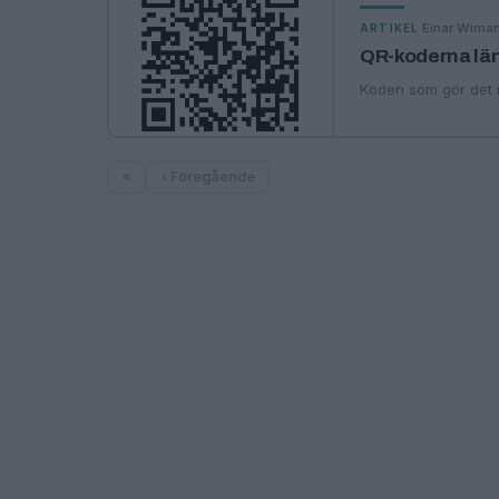
·
Einar Wima
ARTIKEL
QR-koderna lä
Koden som gör det mö
«
‹ Föregående