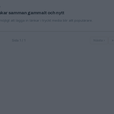
n
nkar samman gammalt och nytt
jligt att lägga in länkar i tryckt media blir allt populärare.
Sida 1 / 1
Nästa ›
»