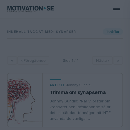
INNEHÅLL TAGGAT MED: SYNAPSER
1
träffar
«
‹ Föregående
Sida 1 / 1
Nästa ›
»
·
Johnny Sundin
ARTIKEL
Trimma om synapserna
Johnny Sundin: "När vi pratar om
kreativitet och idéskapande så är
det i slutändan förmågan att INTE
använda de vanliga …