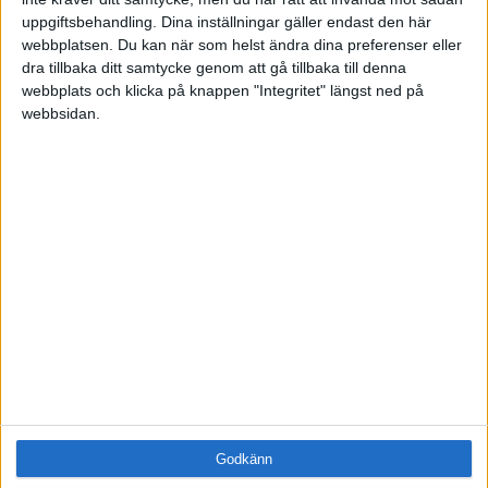
Samling
uppgiftsbehandling. Dina inställningar gäller endast den här
Företag
webbplatsen. Du kan när som helst ändra dina preferenser eller
ÄMNE
dra tillbaka ditt samtycke genom att gå tillbaka till denna
Arbetsmiljö (0)
webbplats och klicka på knappen "Integritet" längst ned på
webbsidan.
Coacha (0)
Digitalisering (0)
HR (0)
Hållbarhet (0)
Hälsa (0)
Innovation (0)
Karriär (0)
Kommunicera (0)
Ledarskap (0)
Ledning (0)
Motivera (1)
Medarbetarskap (0)
Nätverka (0)
Planering (0)
Godkänn
Projektleda (0)