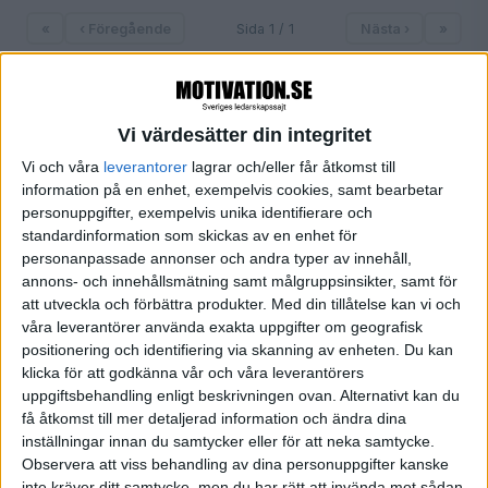
«
‹ Föregående
Sida 1 / 1
Nästa ›
»
Vi värdesätter din integritet
FILTRERA
Vi och våra
leverantorer
lagrar och/eller får åtkomst till
information på en enhet, exempelvis cookies, samt bearbetar
SORTERA EFTER
personuppgifter, exempelvis unika identifierare och
standardinformation som skickas av en enhet för
personanpassade annonser och andra typer av innehåll,
FORMAT
annons- och innehållsmätning samt målgruppsinsikter, samt för
att utveckla och förbättra produkter.
Med din tillåtelse kan vi och
Alla
våra leverantörer använda exakta uppgifter om geografisk
Artiklar (1)
positionering och identifiering via skanning av enheten. Du kan
Bloggar
klicka för att godkänna vår och våra leverantörers
Citat
uppgiftsbehandling enligt beskrivningen ovan. Alternativt kan du
Podcasts
få åtkomst till mer detaljerad information och ändra dina
Videos
inställningar innan du samtycker eller för att neka samtycke.
Utbildningar / Events
Observera att viss behandling av dina personuppgifter kanske
inte kräver ditt samtycke, men du har rätt att invända mot sådan