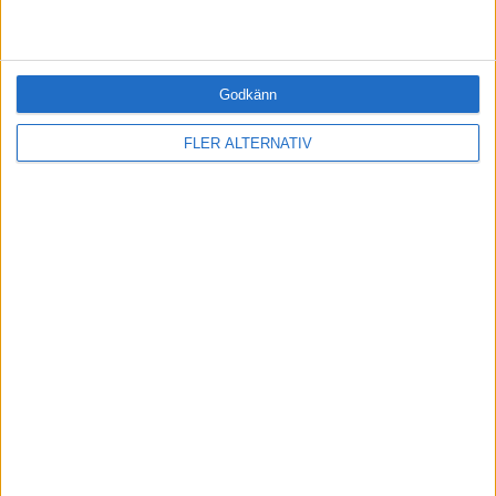
«
‹ Föregående
Sida 1 / 2
Nästa ›
»
Godkänn
FLER ALTERNATIV
FILTRERA
SORTERA EFTER
FORMAT
Alla
Artiklar (12)
Bloggar (2)
Citat
Podcasts (1)
Videos
Utbildningar / Events