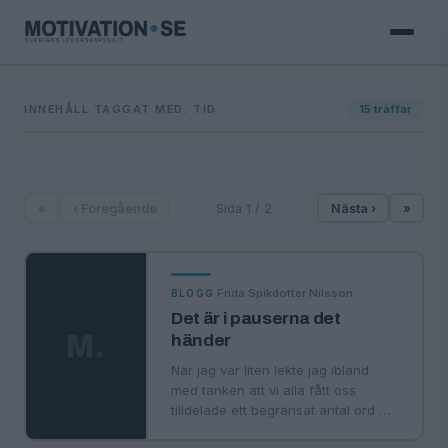
INNEHÅLL TAGGAT MED: TID
15
träffar
«
‹ Föregående
Sida 1 / 2
Nästa ›
»
·
Frida Spikdotter Nilsson
BLOGG
Det är i pauserna det
M
.
händer
När jag var liten lekte jag ibland
med tanken att vi alla fått oss
tilldelade ett begränsat antal ord …