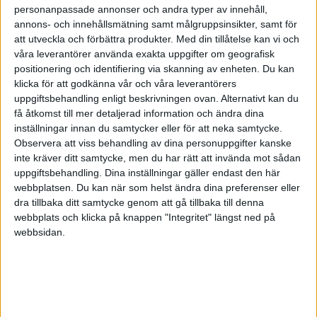
personanpassade annonser och andra typer av innehåll,
·
David Stiernholm
ARTIKEL
annons- och innehållsmätning samt målgruppsinsikter, samt för
Överfylld kalender - och för
att utveckla och förbättra produkter.
Med din tillåtelse kan vi och
lite tid?
våra leverantörer använda exakta uppgifter om geografisk
Hur vi skapar utrymme för rätt
positionering och identifiering via skanning av enheten. Du kan
saker.
klicka för att godkänna vår och våra leverantörers
uppgiftsbehandling enligt beskrivningen ovan. Alternativt kan du
få åtkomst till mer detaljerad information och ändra dina
inställningar innan du samtycker eller för att neka samtycke.
Observera att viss behandling av dina personuppgifter kanske
·
David Stiernholm
ARTIKEL
inte kräver ditt samtycke, men du har rätt att invända mot sådan
Den visuella bilden av ett år
uppgiftsbehandling. Dina inställningar gäller endast den här
Med en tydlig bild av hur året
webbplatsen. Du kan när som helst ändra dina preferenser eller
kommer att se ut får du bättre
dra tillbaka ditt samtycke genom att gå tillbaka till denna
framförhållning.
webbplats och klicka på knappen "Integritet" längst ned på
webbsidan.
·
Ann-Sofie Forsmark, Dr.h.c
ARTIKEL
Bättre tider - bättre hälsa
Personlig hållbarhet, del 3: Se över