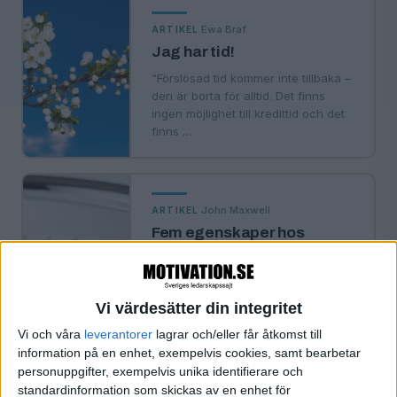
·
Ewa Braf
ARTIKEL
Jag har tid!
"Förslösad tid kommer inte tillbaka –
den är borta för alltid. Det finns
ingen möjlighet till kredittid och det
finns …
·
John Maxwell
ARTIKEL
Fem egenskaper hos
människor som använder
tiden klokt
Vill du tämja tiden? Så här
Vi värdesätter din integritet
maximerar du de dyrbara minuter vi
får varje dag.
Vi och våra
leverantorer
lagrar och/eller får åtkomst till
information på en enhet, exempelvis cookies, samt bearbetar
personuppgifter, exempelvis unika identifierare och
standardinformation som skickas av en enhet för