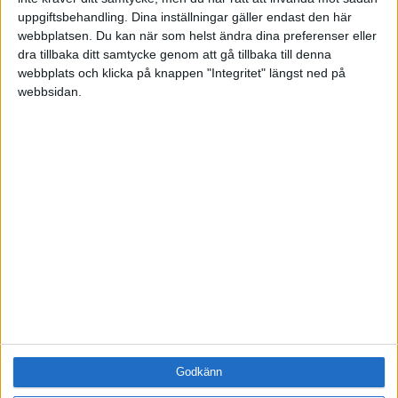
uppgiftsbehandling. Dina inställningar gäller endast den här
Företag
webbplatsen. Du kan när som helst ändra dina preferenser eller
ÄMNE
dra tillbaka ditt samtycke genom att gå tillbaka till denna
Arbetsmiljö (0)
webbplats och klicka på knappen "Integritet" längst ned på
webbsidan.
Coacha (0)
Digitalisering (0)
HR (0)
Hållbarhet (1)
Hälsa (0)
Innovation (0)
Karriär (0)
Kommunicera (0)
Ledarskap (1)
Ledning (1)
Motivera (0)
Medarbetarskap (0)
Nätverka (0)
Planering (0)
Godkänn
Projektleda (0)