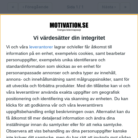
«
‹ Föregående
Sida 1 / 1
Nästa ›
»
Vi värdesätter din integritet
FILTRERA
Vi och våra
leverantorer
lagrar och/eller får åtkomst till
information på en enhet, exempelvis cookies, samt bearbetar
SORTERA EFTER
personuppgifter, exempelvis unika identifierare och
standardinformation som skickas av en enhet för
personanpassade annonser och andra typer av innehåll,
FORMAT
annons- och innehållsmätning samt målgruppsinsikter, samt för
Alla
att utveckla och förbättra produkter.
Med din tillåtelse kan vi och
våra leverantörer använda exakta uppgifter om geografisk
Artiklar (1)
positionering och identifiering via skanning av enheten. Du kan
Bloggar
klicka för att godkänna vår och våra leverantörers
Citat
uppgiftsbehandling enligt beskrivningen ovan. Alternativt kan du
Podcasts
få åtkomst till mer detaljerad information och ändra dina
Videos
inställningar innan du samtycker eller för att neka samtycke.
Utbildningar / Events
Observera att viss behandling av dina personuppgifter kanske
Samling
inte kräver ditt samtycke, men du har rätt att invända mot sådan