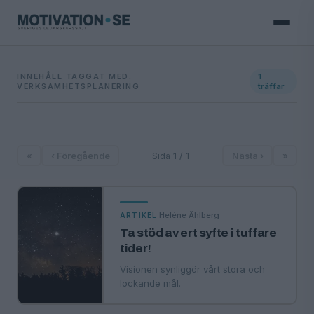
INNEHÅLL TAGGAT MED:
1
VERKSAMHETSPLANERING
träffar
«
‹ Föregående
Sida 1 / 1
Nästa ›
»
·
Heléne Ählberg
ARTIKEL
Ta stöd av ert syfte i tuffare
tider!
Visionen synliggör vårt stora och
lockande mål.