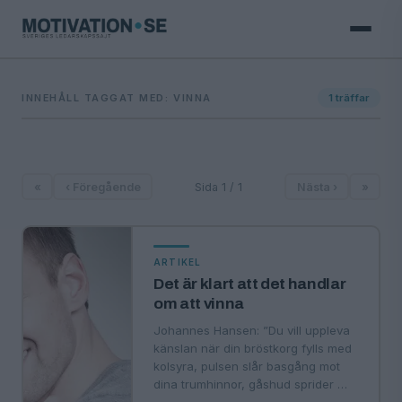
INNEHÅLL TAGGAT MED: VINNA
1
träffar
«
‹ Föregående
Sida 1 / 1
Nästa ›
»
ARTIKEL
Det är klart att det handlar
om att vinna
Johannes Hansen: ”Du vill uppleva
känslan när din bröstkorg fylls med
kolsyra, pulsen slår basgång mot
dina trumhinnor, gåshud sprider …