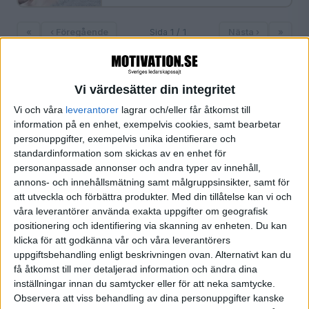
«
‹ Föregående
Sida 1 / 1
Nästa ›
»
Vi värdesätter din integritet
FILTRERA
Vi och våra
leverantorer
lagrar och/eller får åtkomst till
information på en enhet, exempelvis cookies, samt bearbetar
SORTERA EFTER
personuppgifter, exempelvis unika identifierare och
standardinformation som skickas av en enhet för
personanpassade annonser och andra typer av innehåll,
annons- och innehållsmätning samt målgruppsinsikter, samt för
FORMAT
att utveckla och förbättra produkter.
Med din tillåtelse kan vi och
Alla
våra leverantörer använda exakta uppgifter om geografisk
Artiklar (1)
positionering och identifiering via skanning av enheten. Du kan
klicka för att godkänna vår och våra leverantörers
Bloggar
uppgiftsbehandling enligt beskrivningen ovan. Alternativt kan du
Citat
få åtkomst till mer detaljerad information och ändra dina
Podcasts
inställningar innan du samtycker eller för att neka samtycke.
Videos
Observera att viss behandling av dina personuppgifter kanske
Utbildningar / Events