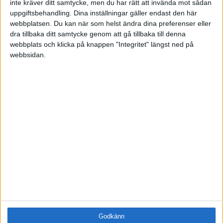
inte kräver ditt samtycke, men du har rätt att invända mot sådan
Samling
uppgiftsbehandling. Dina inställningar gäller endast den här
Företag
webbplatsen. Du kan när som helst ändra dina preferenser eller
dra tillbaka ditt samtycke genom att gå tillbaka till denna
ÄMNE
webbplats och klicka på knappen "Integritet" längst ned på
Arbetsmiljö (0)
webbsidan.
Coacha (0)
Digitalisering (0)
HR (0)
Hållbarhet (0)
Hälsa (0)
Innovation (0)
Karriär (0)
Kommunicera (0)
Ledarskap (1)
Ledning (0)
Motivera (1)
Medarbetarskap (0)
Nätverka (0)
Godkänn
Planering (0)