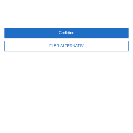
Karriär (0)
Kommunicera (0)
Ledarskap (0)
Ledning (0)
Motivera (0)
Godkänn
Medarbetarskap (0)
FLER ALTERNATIV
Nätverka (0)
Planering (0)
Projektleda (0)
Rekrytera (0)
Sälja (0)
Utbildning (0)
Årets VD (0)