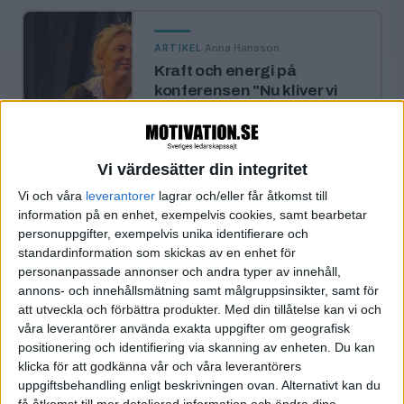
·
Anna Hansson
ARTIKEL
Kraft och energi på
konferensen "Nu kliver vi
framåt"
Kvinnliga ledare visade vägen på
lyckad konferens i Vaxholm.
Vi värdesätter din integritet
Vi och våra
leverantorer
lagrar och/eller får åtkomst till
information på en enhet, exempelvis cookies, samt bearbetar
«
‹ Föregående
Sida 1 / 1
Nästa ›
»
personuppgifter, exempelvis unika identifierare och
standardinformation som skickas av en enhet för
personanpassade annonser och andra typer av innehåll,
annons- och innehållsmätning samt målgruppsinsikter, samt för
att utveckla och förbättra produkter.
Med din tillåtelse kan vi och
FILTRERA
våra leverantörer använda exakta uppgifter om geografisk
positionering och identifiering via skanning av enheten. Du kan
SORTERA EFTER
klicka för att godkänna vår och våra leverantörers
uppgiftsbehandling enligt beskrivningen ovan. Alternativt kan du
få åtkomst till mer detaljerad information och ändra dina