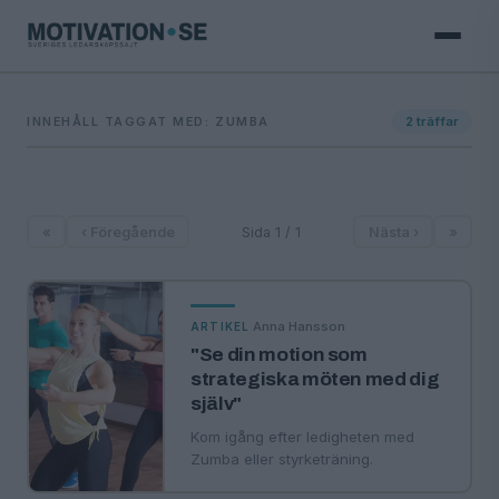
INNEHÅLL TAGGAT MED: ZUMBA
2
träffar
«
‹ Föregående
Sida 1 / 1
Nästa ›
»
·
Anna Hansson
ARTIKEL
"Se din motion som
strategiska möten med dig
själv"
Kom igång efter ledigheten med
Zumba eller styrketräning.