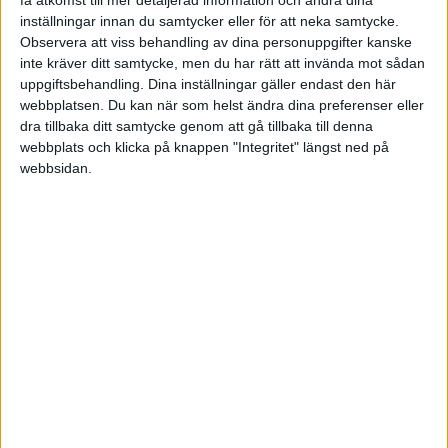
inställningar innan du samtycker eller för att neka samtycke.
FORMAT
Observera att viss behandling av dina personuppgifter kanske
Alla
inte kräver ditt samtycke, men du har rätt att invända mot sådan
Artiklar (2)
uppgiftsbehandling. Dina inställningar gäller endast den här
Bloggar
webbplatsen. Du kan när som helst ändra dina preferenser eller
Citat
dra tillbaka ditt samtycke genom att gå tillbaka till denna
Podcasts
webbplats och klicka på knappen "Integritet" längst ned på
Videos
webbsidan.
Utbildningar / Events
Samling
Företag
ÄMNE
Arbetsmiljö (0)
Coacha (0)
Digitalisering (0)
HR (0)
Hållbarhet (0)
Hälsa (2)
Innovation (0)