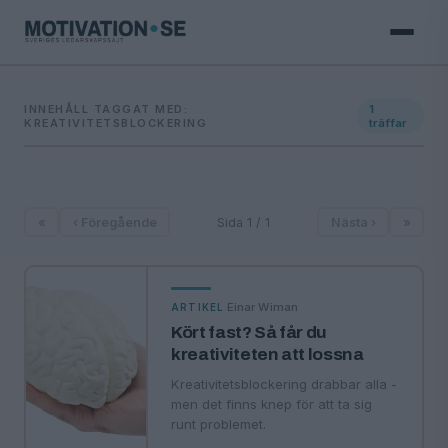
INNEHÅLL TAGGAT MED:
1
KREATIVITETSBLOCKERING
träffar
«
‹ Föregående
Sida 1 / 1
Nästa ›
»
·
Einar Wiman
ARTIKEL
Kört fast? Så får du
kreativiteten att lossna
Kreativitetsblockering drabbar alla -
men det finns knep för att ta sig
runt problemet.