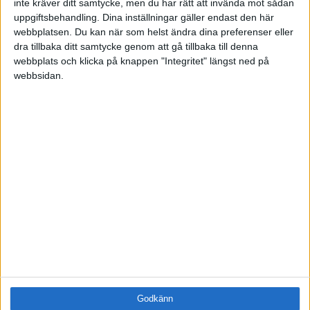
inte kräver ditt samtycke, men du har rätt att invända mot sådan
Samling
uppgiftsbehandling. Dina inställningar gäller endast den här
Företag
webbplatsen. Du kan när som helst ändra dina preferenser eller
dra tillbaka ditt samtycke genom att gå tillbaka till denna
ÄMNE
webbplats och klicka på knappen "Integritet" längst ned på
Arbetsmiljö (0)
webbsidan.
Coacha (0)
Digitalisering (0)
HR (1)
Hållbarhet (0)
Hälsa (0)
Innovation (0)
Karriär (0)
Kommunicera (0)
Ledarskap (0)
Ledning (0)
Motivera (0)
Medarbetarskap (0)
Nätverka (0)
Godkänn
Planering (0)