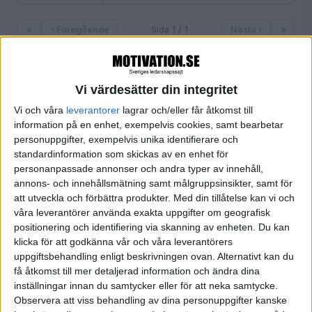
«
‹ Föregående
Sida 1 / 1
Nästa ›
»
Vi värdesätter din integritet
FILTRERA
Vi och våra
leverantorer
lagrar och/eller får åtkomst till
information på en enhet, exempelvis cookies, samt bearbetar
SORTERA EFTER
personuppgifter, exempelvis unika identifierare och
standardinformation som skickas av en enhet för
personanpassade annonser och andra typer av innehåll,
annons- och innehållsmätning samt målgruppsinsikter, samt för
FORMAT
att utveckla och förbättra produkter.
Med din tillåtelse kan vi och
Alla
våra leverantörer använda exakta uppgifter om geografisk
Artiklar (1)
positionering och identifiering via skanning av enheten. Du kan
Bloggar
klicka för att godkänna vår och våra leverantörers
uppgiftsbehandling enligt beskrivningen ovan. Alternativt kan du
Citat
få åtkomst till mer detaljerad information och ändra dina
Podcasts
inställningar innan du samtycker eller för att neka samtycke.
Videos
Observera att viss behandling av dina personuppgifter kanske
Utbildningar / Events