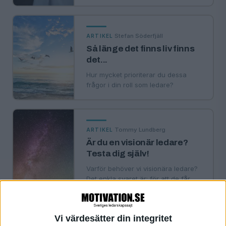
·
Stefan Söderfjäll
ARTIKEL
Så länge det finns liv finns
det...
Hur mycket prioriterar du dessa
frågor i din roll som ledare?
·
Tommy Lundberg
ARTIKEL
Är du en visionär ledare?
Testa dig själv!
Varför behöver vi visionära ledare?
Det enkla svaret är: för att de får
medarbetarna att må och prestera
bättre. …
Vi värdesätter din integritet