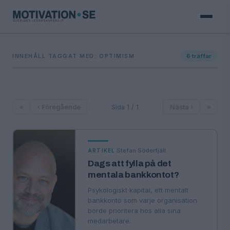
INNEHÅLL TAGGAT MED: OPTIMISM
6
träffar
«
‹ Föregående
Sida 1 / 1
Nästa ›
»
·
Stefan Söderfjäll
ARTIKEL
Dags att fylla på det
mentala bankkontot?
Psykologiskt kapital, ett mentalt
bankkonto som varje organisation
borde prioritera hos alla sina
medarbetare.