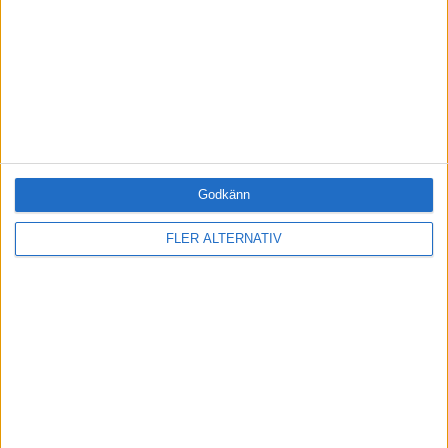
Bloggar
Citat
Podcasts
Videos
Utbildningar / Events
Samling
Företag
ÄMNE
Godkänn
Arbetsmiljö (0)
FLER ALTERNATIV
Coacha (0)
Digitalisering (0)
HR (0)
Hållbarhet (0)
Hälsa (0)
Innovation (0)
Karriär (0)
Kommunicera (1)
Ledarskap (5)