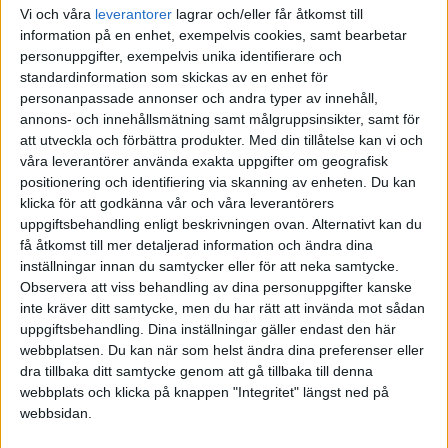
Vi och våra
leverantorer
lagrar och/eller får åtkomst till
information på en enhet, exempelvis cookies, samt bearbetar
·
Tommy Lundberg
ARTIKEL
personuppgifter, exempelvis unika identifierare och
Konsten att se framåt, även
standardinformation som skickas av en enhet för
om man inte ser.
personanpassade annonser och andra typer av innehåll,
När man tittat på framgångsrika
annons- och innehållsmätning samt målgruppsinsikter, samt för
ledare så finns det ett
att utveckla och förbättra produkter.
Med din tillåtelse kan vi och
karaktärsdrag som ofta kommer
våra leverantörer använda exakta uppgifter om geografisk
igen: optimism! Men vad menar …
positionering och identifiering via skanning av enheten. Du kan
klicka för att godkänna vår och våra leverantörers
uppgiftsbehandling enligt beskrivningen ovan. Alternativt kan du
få åtkomst till mer detaljerad information och ändra dina
·
Ewa Braf
ARTIKEL
inställningar innan du samtycker eller för att neka samtycke.
Relationers betydelse för
Observera att viss behandling av dina personuppgifter kanske
psykologiskt kapital
inte kräver ditt samtycke, men du har rätt att invända mot sådan
uppgiftsbehandling. Dina inställningar gäller endast den här
Relationer har en viktig roll i att
webbplatsen. Du kan när som helst ändra dina preferenser eller
stärka, men kan också försvaga,
dra tillbaka ditt samtycke genom att gå tillbaka till denna
ens psykologiska kapital.
webbplats och klicka på knappen "Integritet" längst ned på
webbsidan.