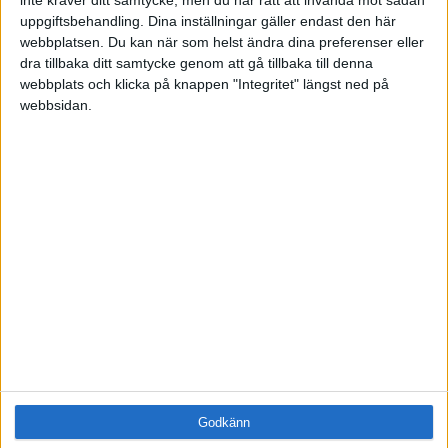
Samling
uppgiftsbehandling. Dina inställningar gäller endast den här
Företag
webbplatsen. Du kan när som helst ändra dina preferenser eller
ÄMNE
dra tillbaka ditt samtycke genom att gå tillbaka till denna
webbplats och klicka på knappen "Integritet" längst ned på
Arbetsmiljö (0)
webbsidan.
Coacha (0)
Digitalisering (0)
HR (0)
Hållbarhet (0)
Hälsa (0)
Innovation (0)
Karriär (0)
Kommunicera (0)
Ledarskap (1)
Ledning (0)
Motivera (0)
Medarbetarskap (0)
Nätverka (0)
Planering (0)
Godkänn
Projektleda (0)