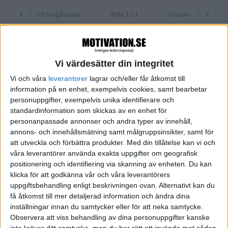
«
‹ Föregående
Sida 1 / 1
Nästa ›
»
Vi värdesätter din integritet
FILTRERA
Vi och våra
leverantorer
lagrar och/eller får åtkomst till
information på en enhet, exempelvis cookies, samt bearbetar
SORTERA EFTER
personuppgifter, exempelvis unika identifierare och
standardinformation som skickas av en enhet för
personanpassade annonser och andra typer av innehåll,
annons- och innehållsmätning samt målgruppsinsikter, samt för
FORMAT
att utveckla och förbättra produkter.
Med din tillåtelse kan vi och
Alla
våra leverantörer använda exakta uppgifter om geografisk
Artiklar (1)
positionering och identifiering via skanning av enheten. Du kan
Bloggar
klicka för att godkänna vår och våra leverantörers
Citat
uppgiftsbehandling enligt beskrivningen ovan. Alternativt kan du
Podcasts
få åtkomst till mer detaljerad information och ändra dina
Videos
inställningar innan du samtycker eller för att neka samtycke.
Observera att viss behandling av dina personuppgifter kanske
Utbildningar / Events
inte kräver ditt samtycke, men du har rätt att invända mot sådan