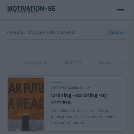
INNEHÅLL TAGGAT MED: ORDNING
1
träffar
«
‹ Föregående
Sida 1 / 1
Nästa ›
»
·
Marika Ronty
ARTIKEL
Ordning - oordning - ny
ordning
Om tallkottkörteln, den själsliga
intelligensen och tillståndet mellan
ordning och kaos.