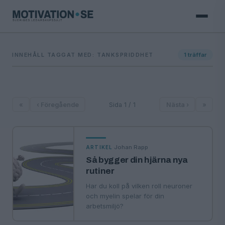
INNEHÅLL TAGGAT MED: TANKSPRIDDHET
1
träffar
«
‹ Föregående
Sida 1 / 1
Nästa ›
»
·
Johan Rapp
ARTIKEL
Så bygger din hjärna nya
rutiner
Har du koll på vilken roll neuroner
och myelin spelar för din
arbetsmiljö?