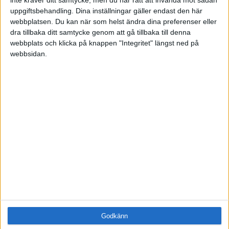
Samling
uppgiftsbehandling. Dina inställningar gäller endast den här
Företag
webbplatsen. Du kan när som helst ändra dina preferenser eller
ÄMNE
dra tillbaka ditt samtycke genom att gå tillbaka till denna
webbplats och klicka på knappen "Integritet" längst ned på
Arbetsmiljö (1)
webbsidan.
Coacha (0)
Digitalisering (0)
HR (0)
Hållbarhet (0)
Hälsa (0)
Innovation (0)
Karriär (0)
Kommunicera (0)
Ledarskap (0)
Ledning (0)
Motivera (0)
Medarbetarskap (0)
Nätverka (0)
Planering (0)
Godkänn
Projektleda (0)