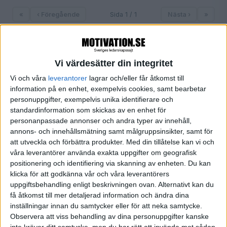
«
‹ Föregående
Sida 1 / 1
Nästa ›
»
Vi värdesätter din integritet
FILTRERA
Vi och våra
leverantorer
lagrar och/eller får åtkomst till
information på en enhet, exempelvis cookies, samt bearbetar
SORTERA EFTER
personuppgifter, exempelvis unika identifierare och
standardinformation som skickas av en enhet för
personanpassade annonser och andra typer av innehåll,
annons- och innehållsmätning samt målgruppsinsikter, samt för
FORMAT
att utveckla och förbättra produkter.
Med din tillåtelse kan vi och
Alla
våra leverantörer använda exakta uppgifter om geografisk
Artiklar (1)
positionering och identifiering via skanning av enheten. Du kan
Bloggar
klicka för att godkänna vår och våra leverantörers
Citat
uppgiftsbehandling enligt beskrivningen ovan. Alternativt kan du
Podcasts
få åtkomst till mer detaljerad information och ändra dina
Videos
inställningar innan du samtycker eller för att neka samtycke.
Observera att viss behandling av dina personuppgifter kanske
Utbildningar / Events
inte kräver ditt samtycke, men du har rätt att invända mot sådan