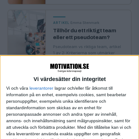
·
Emma Stenmark
ARTIKEL
Tillhör du ett riktigt team
eller ett pseudoteam?
Pseudoteam vs riktiga team, artikel
1 av 2: Kriterierna som utmärker
olika team.
Vi värdesätter din integritet
·
Emma Stenmark
ARTIKEL
Vi och våra
leverantorer
lagrar och/eller får åtkomst till
Välj rätt aktiviteter för att
information på en enhet, exempelvis cookies, samt bearbetar
utveckla teamet
personuppgifter, exempelvis unika identifierare och
standardinformation som skickas av en enhet för
Pseudoteam vs riktiga team, del 2
personanpassade annonser och andra typer av innehåll,
av 2: Träna så här för att utvecklas
annons- och innehållsmätning samt målgruppsinsikter, samt för
åt rätt håll.
att utveckla och förbättra produkter.
Med din tillåtelse kan vi och
våra leverantörer använda exakta uppgifter om geografisk