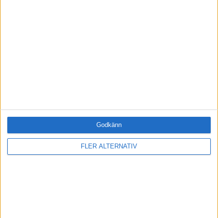
Företag
ÄMNE
Arbetsmiljö (0)
Coacha (3)
Digitalisering (0)
HR (0)
Hållbarhet (0)
Hälsa (0)
Innovation (0)
Karriär (0)
Godkänn
Kommunicera (0)
Ledarskap (0)
FLER ALTERNATIV
Ledning (0)
Motivera (3)
Medarbetarskap (0)
Nätverka (0)
Planering (0)
Projektleda (0)