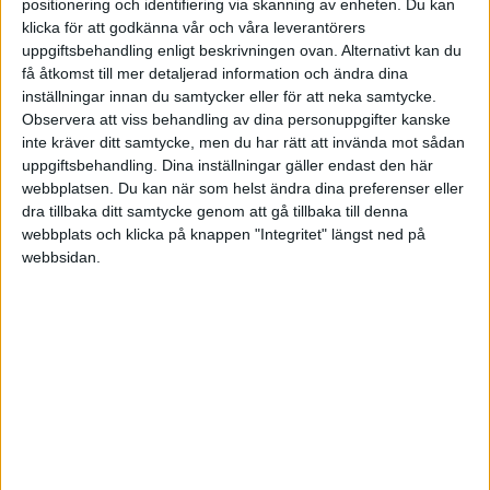
positionering och identifiering via skanning av enheten. Du kan
«
‹ Föregående
Sida 1 / 1
Nästa ›
»
klicka för att godkänna vår och våra leverantörers
uppgiftsbehandling enligt beskrivningen ovan. Alternativt kan du
få åtkomst till mer detaljerad information och ändra dina
inställningar innan du samtycker eller för att neka samtycke.
Observera att viss behandling av dina personuppgifter kanske
FILTRERA
inte kräver ditt samtycke, men du har rätt att invända mot sådan
uppgiftsbehandling. Dina inställningar gäller endast den här
SORTERA EFTER
webbplatsen. Du kan när som helst ändra dina preferenser eller
dra tillbaka ditt samtycke genom att gå tillbaka till denna
webbplats och klicka på knappen "Integritet" längst ned på
webbsidan.
FORMAT
Alla
Artiklar (3)
Bloggar
Citat
Podcasts
Videos
Utbildningar / Events
Samling