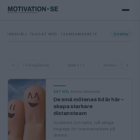
INNEHÅLL TAGGAT MED: TEAMSAMARBETE
3
träffar
«
‹ Föregående
Sida 1 / 1
Nästa ›
»
·
Emma Stenmark
ARTIKEL
De små mötenas tid är här –
skapa starkare
distansteam
Ansiktstid och taltid, två viktiga
begrepp för teamsamarbete på
distans.