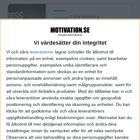
Lotta Strindberg -
·
ARTIKEL
Motivation.se
Minska stressen – pausa
och möt rastlösheten
Vi värdesätter din integritet
Sören Hjälm, STQM: Systemen som
styr din hjärna – och din stressnivå,
Vi och våra
leverantorer
lagrar och/eller får åtkomst till
del 2.
information på en enhet, exempelvis cookies, samt bearbetar
personuppgifter, exempelvis unika identifierare och
standardinformation som skickas av en enhet för
personanpassade annonser och andra typer av innehåll,
annons- och innehållsmätning samt målgruppsinsikter, samt för
·
Anneli Godman
ARTIKEL
att utveckla och förbättra produkter.
Med din tillåtelse kan vi och
Skulle du anställa en orolig
våra leverantörer använda exakta uppgifter om geografisk
och pessimistisk person?
positionering och identifiering via skanning av enheten. Du kan
Många anställer engagerade
klicka för att godkänna vår och våra leverantörers
medarbetare – och skapar
uppgiftsbehandling enligt beskrivningen ovan. Alternativt kan du
pessimistiskt och oroligt beteende.
få åtkomst till mer detaljerad information och ändra dina
inställningar innan du samtycker eller för att neka samtycke.
Observera att viss behandling av dina personuppgifter kanske