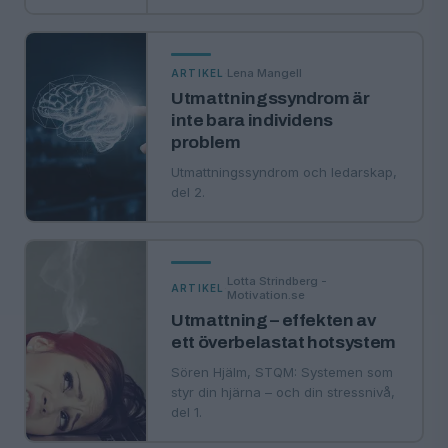
·
Lena Mangell
ARTIKEL
Utmattningssyndrom är
inte bara individens
problem
Utmattningssyndrom och ledarskap,
del 2.
Lotta Strindberg -
·
ARTIKEL
Motivation.se
Utmattning – effekten av
ett överbelastat hotsystem
Sören Hjälm, STQM: Systemen som
styr din hjärna – och din stressnivå,
del 1.