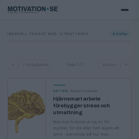
INNEHÅLL TAGGAT MED: UTMATTNING
8
träffar
«
‹ Föregående
Sida 1 / 1
Nästa ›
»
·
Anneli Godman
ARTIKEL
Hjärnsmart arbete
förebygger stress och
utmattning
Man kan bränna ut sig av för
mycket, för lite eller helt lagom att
göra - beroende på hur man …