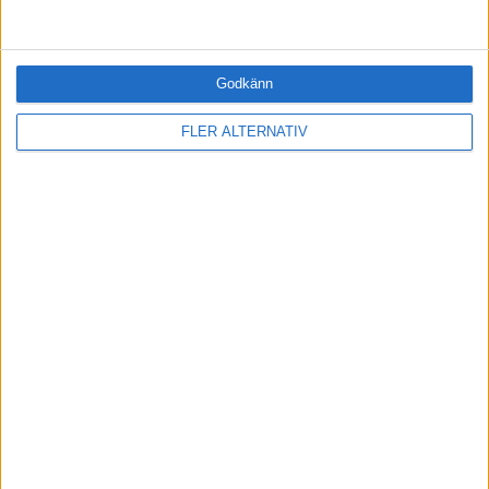
FORMAT
Alla
Artiklar (8)
Bloggar
Godkänn
Citat
FLER ALTERNATIV
Podcasts
Videos
Utbildningar / Events
Samling
Företag
ÄMNE
Arbetsmiljö (1)
Coacha (2)
Digitalisering (0)
HR (3)
Hållbarhet (1)
Hälsa (8)
Innovation (0)
Karriär (0)