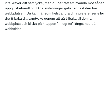
inte kräver ditt samtycke, men du har rätt att invända mot sådan
·
Gästskribent
ARTIKEL
uppgiftsbehandling. Dina inställningar gäller endast den här
webbplatsen. Du kan när som helst ändra dina preferenser eller
Sjukskrivningarna kostar
dra tillbaka ditt samtycke genom att gå tillbaka till denna
oss astronomiska 62
webbplats och klicka på knappen "Integritet" längst ned på
miljarder kronor
webbsidan.
Milla Jonsson, STQM:
Förebyggande arbetsmiljöarbete är
en investering för framtiden.
·
Thomas Lundqvist
ARTIKEL
Förstå stressen – här är de
tecken du ska ta på allvar
En tänkvärd historia om stress leder
in på stresstunnlar, Yerkes-
Dodsons lag och varningstecken att
ta på största allvar.