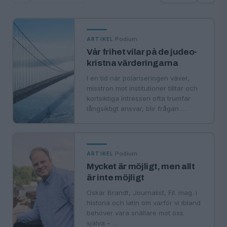
·
Podium
ARTIKEL
Vår frihet vilar på de judeo-
kristna värderingarna
I en tid när polariseringen växer,
misstron mot institutioner tilltar och
kortsiktiga intressen ofta trumfar
långsiktigt ansvar, blir frågan …
·
Podium
ARTIKEL
Mycket är möjligt, men allt
är inte möjligt
Oskar Brandt, Journalist, Fil. mag. i
historia och latin om varför vi ibland
behöver vara snällare mot oss
själva – …