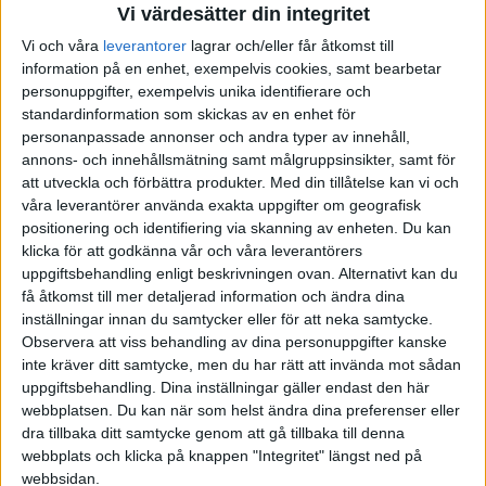
Vi värdesätter din integritet
Vi och våra
leverantorer
lagrar och/eller får åtkomst till
information på en enhet, exempelvis cookies, samt bearbetar
·
Podium
ARTIKEL
personuppgifter, exempelvis unika identifierare och
Motivation…
standardinformation som skickas av en enhet för
Alla behöver ta ett engagerat
personanpassade annonser och andra typer av innehåll,
ansvar för helheten för att skapa
annons- och innehållsmätning samt målgruppsinsikter, samt för
hopp, motivation, glädje, framgång
att utveckla och förbättra produkter.
Med din tillåtelse kan vi och
och optimism inför framtiden.
våra leverantörer använda exakta uppgifter om geografisk
positionering och identifiering via skanning av enheten. Du kan
klicka för att godkänna vår och våra leverantörers
uppgiftsbehandling enligt beskrivningen ovan. Alternativt kan du
·
Podium
ARTIKEL
få åtkomst till mer detaljerad information och ändra dina
inställningar innan du samtycker eller för att neka samtycke.
Vem vill köpa en trasig
Observera att viss behandling av dina personuppgifter kanske
tennisboll?
inte kräver ditt samtycke, men du har rätt att invända mot sådan
Vad är mest åtråvärt – en nypolerad
uppgiftsbehandling. Dina inställningar gäller endast den här
Tesla eller en rostig Volvo V70 med
webbplatsen. Du kan när som helst ändra dina preferenser eller
en intakt manuell växellåda?
dra tillbaka ditt samtycke genom att gå tillbaka till denna
webbplats och klicka på knappen "Integritet" längst ned på
webbsidan.