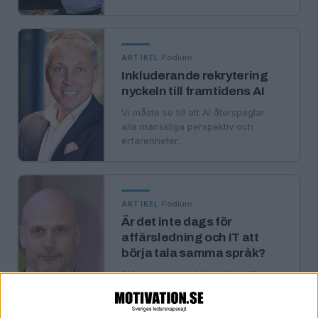
·
Podium
ARTIKEL
Inkluderande rekrytering
nyckeln till framtidens AI
Vi måste se till att AI återspeglar
alla mänskliga perspektiv och
erfarenheter.
·
Podium
ARTIKEL
Är det inte dags för
affärsledning och IT att
börja tala samma språk?
AI kräver en direkt koppling till
affären och en förståelse för de
tekniska villkoren.