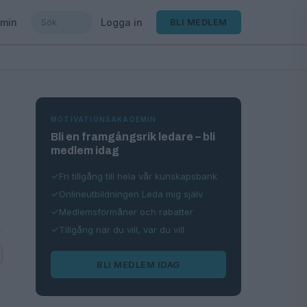
min
Logga in
BLI MEDLEM
MOTIVATIONSAKADEMIN
Bli en framgångsrik ledare – bli
medlem idag
Fri tillgång till hela vår kunskapsbank
Onlineutbildningen Leda mig själv
Medlemsförmåner och rabatter
Tillgång när du vill, var du vill
BLI MEDLEM IDAG