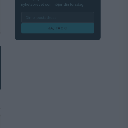
nyhetsbrevet som höjer din torsdag.
JA, TACK!