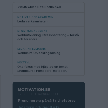
KOMMANDE UTBILDNINGAR
MOTIVATIONSAKADEMIN
Leda verksamheten
STQM MANAGEMENT
Webbutbildning: Stresshantering – förstå
och förändra
LEDARINTELLIGENS
Webbkurs Utvecklingsdialog
NEXTLVL
Öka fokus med hjälp av en tomat.
Snabbkurs i Pomodoro-metoden.
MOTIVATION
.
SE
SVERIGES LEDARSKAPSSAJT
Prenumerera på vårt nyhetsbrev
Det snygga och innehållsrika