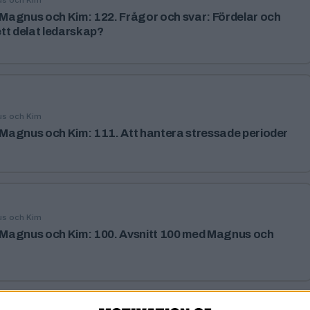
us och Kim
agnus och Kim: 122. Frågor och svar: Fördelar och
tt delat ledarskap?
us och Kim
agnus och Kim: 111. Att hantera stressade perioder
us och Kim
Magnus och Kim: 100. Avsnitt 100 med Magnus och