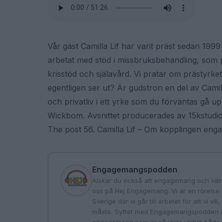
Vår gäst Camilla Lif har varit präst sedan 199
arbetat med stöd i missbruksbehandling, som 
krisstöd och själavård. Vi pratar om prästyr
egentligen ser ut? Är gudstron en del av Cami
och privatliv i ett yrke som du förväntas gå u
Wickbom. Avsnittet producerades av 15kstudi
The post 56. Camilla Lif – Om kopplingen eng
Engagemangspodden
Älskar du också att engagemang och väl
oss på Hej Engagemang. Vi är en rörelse 
Sverige där vi går till arbetet för att vi vi
måste. Syftet med Engagemangspodden är 