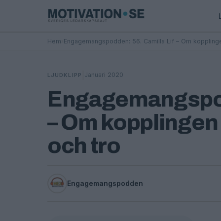
Hem
›
Engagemangspodden: 56. Camilla Lif – Om kopplinge
|
Januari 2020
LJUDKLIPP
Engagemangspodd
– Om kopplingen
och tro
Engagemangspodden