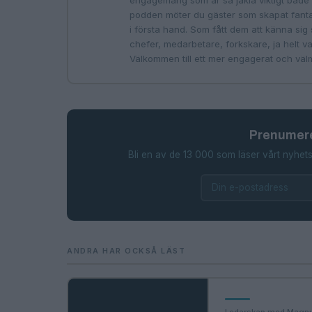
engagemang som är så jäkla viktigt både 
podden möter du gäster som skapat fantas
i första hand. Som fått dem att känna sig s
chefer, medarbetare, forkskare, ja helt 
Välkommen till ett mer engagerat och vä
Prenumere
Bli en av de 13 000 som läser vårt nyhets
ANDRA HAR OCKSÅ LÄST