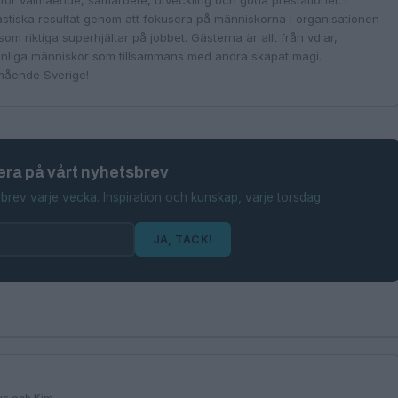
för välmående, samarbete, utveckling och goda prestationer. I
tiska resultat genom att fokusera på människorna i organisationen
om riktiga superhjältar på jobbet. Gästerna är allt från vd:ar,
vanliga människor som tillsammans med andra skapat magi.
lmående Sverige!
ra på vårt nyhetsbrev
brev varje vecka. Inspiration och kunskap, varje torsdag.
JA, TACK!