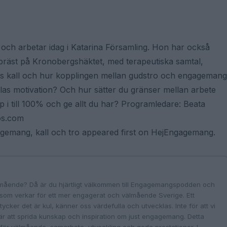
9 och arbetar idag i Katarina Församling. Hon har också
präst på Kronobergshäktet, med terapeutiska samtal,
kets kall och hur kopplingen mellan gudstro och engagemang
llas motivation? Och hur sätter du gränser mellan arbete
pp i till 100% och ge allt du har? Programledare: Beata
os.com
agemang, kall och tro appeared first on HejEngagemang.
mående? Då är du hjärtligt välkommen till Engagemangspodden och
som verkar för ett mer engagerat och välmående Sverige. Ett
ll, tycker det är kul, känner oss värdefulla och utvecklas. Inte för att vi
att sprida kunskap och inspiration om just engagemang. Detta