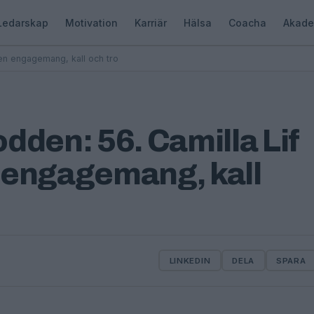
Ledarskap
Motivation
Karriär
Hälsa
Coacha
Akade
n engagemang, kall och tro
en: 56. Camilla Lif
 engagemang, kall
LINKEDIN
DELA
SPARA